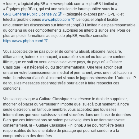
« leur », « logiciel phpBB », « www.phpbb.com », « phpBB Limited »,
« Équipes phpBB »), qui est une solution de forum publiée sous la «
GNU General Public License v2
» (désignée ci-après par « GPL ») et
téléchargeable depuis
www.phpbb.com
. Le logiciel phpBB facilite
uniquement les discussions sur Internet ; phpBB Limited n’est pas responsable
du contenu ou des comportements autorisés ou interdits sur ce site. Pour de
plus amples informations au sujet de phpBB, veuillez consulter :
https://www.phpbb.com/
.
Vous acceptez de ne pas publier de contenu abusif, obscène, vulgaire,
diffamatoire, haineux, menaçant, à caractère sexuel ou tout autre contenu
illicite, que ce soit en vertu des lois de votre pays, du pays où « Guitare
Classique » est hébergé ou du droit international. Une telle action peut
entraîner votre bannissement immédiat et permanent, avec une notification à
votre fournisseur d’accès à Internet si nous le jugeons nécessaire. L’adresse IP
de tous les messages est enregistrée pour aider à faire respecter ces
conditions.
Vous acceptez que « Guitare Classique » se réserve le droit de supprimer,
modifier, déplacer ou verrouiller n’importe quel sujet à tout moment, à notre
seule discrétion. En tant que membre, vous acceptez que toutes les
informations que vous saisissez soient stockées dans une base de données.
Bien que ces informations ne soient pas divulguées à un tiers sans votre
consentement, ni « Guitare Classique » ni phpBB ne pourront être tenus
responsables de toute tentative de piratage qui pourrait conduire à la
compromission des données.