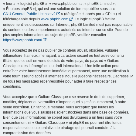
« leur », « logiciel phpBB », « www.phpbb.com », « phpBB Limited »,
« Équipes phpBB »), qui est une solution de forum publiée sous la «
GNU General Public License v2
» (désignée ci-après par « GPL ») et
téléchargeable depuis
www.phpbb.com
. Le logiciel phpBB facilite
uniquement les discussions sur Internet ; phpBB Limited n’est pas responsable
du contenu ou des comportements autorisés ou interdits sur ce site. Pour de
plus amples informations au sujet de phpBB, veuillez consulter :
https://www.phpbb.com/
.
Vous acceptez de ne pas publier de contenu abusif, obscène, vulgaire,
diffamatoire, haineux, menaçant, à caractère sexuel ou tout autre contenu
illicite, que ce soit en vertu des lois de votre pays, du pays où « Guitare
Classique » est hébergé ou du droit international. Une telle action peut
entraîner votre bannissement immédiat et permanent, avec une notification à
votre fournisseur d’accès à Internet si nous le jugeons nécessaire. L’adresse IP
de tous les messages est enregistrée pour aider à faire respecter ces
conditions.
Vous acceptez que « Guitare Classique » se réserve le droit de supprimer,
modifier, déplacer ou verrouiller n’importe quel sujet à tout moment, à notre
seule discrétion. En tant que membre, vous acceptez que toutes les
informations que vous saisissez soient stockées dans une base de données.
Bien que ces informations ne soient pas divulguées à un tiers sans votre
consentement, ni « Guitare Classique » ni phpBB ne pourront être tenus
responsables de toute tentative de piratage qui pourrait conduire à la
compromission des données.