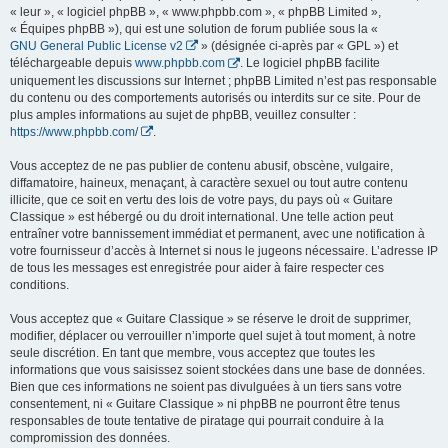
« leur », « logiciel phpBB », « www.phpbb.com », « phpBB Limited »,
« Équipes phpBB »), qui est une solution de forum publiée sous la «
GNU General Public License v2
» (désignée ci-après par « GPL ») et
téléchargeable depuis
www.phpbb.com
. Le logiciel phpBB facilite
uniquement les discussions sur Internet ; phpBB Limited n’est pas responsable
du contenu ou des comportements autorisés ou interdits sur ce site. Pour de
plus amples informations au sujet de phpBB, veuillez consulter :
https://www.phpbb.com/
.
Vous acceptez de ne pas publier de contenu abusif, obscène, vulgaire,
diffamatoire, haineux, menaçant, à caractère sexuel ou tout autre contenu
illicite, que ce soit en vertu des lois de votre pays, du pays où « Guitare
Classique » est hébergé ou du droit international. Une telle action peut
entraîner votre bannissement immédiat et permanent, avec une notification à
votre fournisseur d’accès à Internet si nous le jugeons nécessaire. L’adresse IP
de tous les messages est enregistrée pour aider à faire respecter ces
conditions.
Vous acceptez que « Guitare Classique » se réserve le droit de supprimer,
modifier, déplacer ou verrouiller n’importe quel sujet à tout moment, à notre
seule discrétion. En tant que membre, vous acceptez que toutes les
informations que vous saisissez soient stockées dans une base de données.
Bien que ces informations ne soient pas divulguées à un tiers sans votre
consentement, ni « Guitare Classique » ni phpBB ne pourront être tenus
responsables de toute tentative de piratage qui pourrait conduire à la
compromission des données.