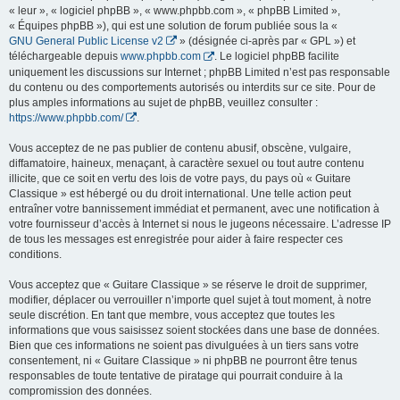
« leur », « logiciel phpBB », « www.phpbb.com », « phpBB Limited »,
« Équipes phpBB »), qui est une solution de forum publiée sous la «
GNU General Public License v2
» (désignée ci-après par « GPL ») et
téléchargeable depuis
www.phpbb.com
. Le logiciel phpBB facilite
uniquement les discussions sur Internet ; phpBB Limited n’est pas responsable
du contenu ou des comportements autorisés ou interdits sur ce site. Pour de
plus amples informations au sujet de phpBB, veuillez consulter :
https://www.phpbb.com/
.
Vous acceptez de ne pas publier de contenu abusif, obscène, vulgaire,
diffamatoire, haineux, menaçant, à caractère sexuel ou tout autre contenu
illicite, que ce soit en vertu des lois de votre pays, du pays où « Guitare
Classique » est hébergé ou du droit international. Une telle action peut
entraîner votre bannissement immédiat et permanent, avec une notification à
votre fournisseur d’accès à Internet si nous le jugeons nécessaire. L’adresse IP
de tous les messages est enregistrée pour aider à faire respecter ces
conditions.
Vous acceptez que « Guitare Classique » se réserve le droit de supprimer,
modifier, déplacer ou verrouiller n’importe quel sujet à tout moment, à notre
seule discrétion. En tant que membre, vous acceptez que toutes les
informations que vous saisissez soient stockées dans une base de données.
Bien que ces informations ne soient pas divulguées à un tiers sans votre
consentement, ni « Guitare Classique » ni phpBB ne pourront être tenus
responsables de toute tentative de piratage qui pourrait conduire à la
compromission des données.