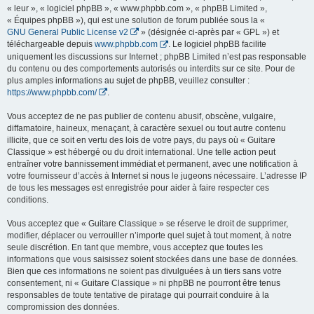
« leur », « logiciel phpBB », « www.phpbb.com », « phpBB Limited »,
« Équipes phpBB »), qui est une solution de forum publiée sous la «
GNU General Public License v2
» (désignée ci-après par « GPL ») et
téléchargeable depuis
www.phpbb.com
. Le logiciel phpBB facilite
uniquement les discussions sur Internet ; phpBB Limited n’est pas responsable
du contenu ou des comportements autorisés ou interdits sur ce site. Pour de
plus amples informations au sujet de phpBB, veuillez consulter :
https://www.phpbb.com/
.
Vous acceptez de ne pas publier de contenu abusif, obscène, vulgaire,
diffamatoire, haineux, menaçant, à caractère sexuel ou tout autre contenu
illicite, que ce soit en vertu des lois de votre pays, du pays où « Guitare
Classique » est hébergé ou du droit international. Une telle action peut
entraîner votre bannissement immédiat et permanent, avec une notification à
votre fournisseur d’accès à Internet si nous le jugeons nécessaire. L’adresse IP
de tous les messages est enregistrée pour aider à faire respecter ces
conditions.
Vous acceptez que « Guitare Classique » se réserve le droit de supprimer,
modifier, déplacer ou verrouiller n’importe quel sujet à tout moment, à notre
seule discrétion. En tant que membre, vous acceptez que toutes les
informations que vous saisissez soient stockées dans une base de données.
Bien que ces informations ne soient pas divulguées à un tiers sans votre
consentement, ni « Guitare Classique » ni phpBB ne pourront être tenus
responsables de toute tentative de piratage qui pourrait conduire à la
compromission des données.