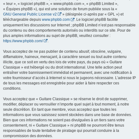
« leur », « logiciel phpBB », « www.phpbb.com », « phpBB Limited »,
« Équipes phpBB »), qui est une solution de forum publiée sous la «
GNU General Public License v2
» (désignée ci-après par « GPL ») et
téléchargeable depuis
www.phpbb.com
. Le logiciel phpBB facilite
uniquement les discussions sur Internet ; phpBB Limited n’est pas responsable
du contenu ou des comportements autorisés ou interdits sur ce site. Pour de
plus amples informations au sujet de phpBB, veuillez consulter :
https://www.phpbb.com/
.
Vous acceptez de ne pas publier de contenu abusif, obscène, vulgaire,
diffamatoire, haineux, menaçant, à caractère sexuel ou tout autre contenu
illicite, que ce soit en vertu des lois de votre pays, du pays où « Guitare
Classique » est hébergé ou du droit international. Une telle action peut
entraîner votre bannissement immédiat et permanent, avec une notification à
votre fournisseur d’accès à Internet si nous le jugeons nécessaire. L’adresse IP
de tous les messages est enregistrée pour aider à faire respecter ces
conditions.
Vous acceptez que « Guitare Classique » se réserve le droit de supprimer,
modifier, déplacer ou verrouiller n’importe quel sujet à tout moment, à notre
seule discrétion. En tant que membre, vous acceptez que toutes les
informations que vous saisissez soient stockées dans une base de données.
Bien que ces informations ne soient pas divulguées à un tiers sans votre
consentement, ni « Guitare Classique » ni phpBB ne pourront être tenus
responsables de toute tentative de piratage qui pourrait conduire à la
compromission des données.