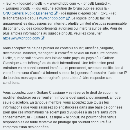
« leur », « logiciel phpBB », « www.phpbb.com », « phpBB Limited »,
« Équipes phpBB »), qui est une solution de forum publiée sous la «
GNU General Public License v2
» (désignée ci-après par « GPL ») et
téléchargeable depuis
www.phpbb.com
. Le logiciel phpBB facilite
uniquement les discussions sur Internet ; phpBB Limited n’est pas responsable
du contenu ou des comportements autorisés ou interdits sur ce site. Pour de
plus amples informations au sujet de phpBB, veuillez consulter :
https://www.phpbb.com/
.
Vous acceptez de ne pas publier de contenu abusif, obscène, vulgaire,
diffamatoire, haineux, menaçant, à caractère sexuel ou tout autre contenu
illicite, que ce soit en vertu des lois de votre pays, du pays où « Guitare
Classique » est hébergé ou du droit international. Une telle action peut
entraîner votre bannissement immédiat et permanent, avec une notification à
votre fournisseur d’accès à Internet si nous le jugeons nécessaire. L’adresse IP
de tous les messages est enregistrée pour aider à faire respecter ces
conditions.
Vous acceptez que « Guitare Classique » se réserve le droit de supprimer,
modifier, déplacer ou verrouiller n’importe quel sujet à tout moment, à notre
seule discrétion. En tant que membre, vous acceptez que toutes les
informations que vous saisissez soient stockées dans une base de données.
Bien que ces informations ne soient pas divulguées à un tiers sans votre
consentement, ni « Guitare Classique » ni phpBB ne pourront être tenus
responsables de toute tentative de piratage qui pourrait conduire à la
compromission des données.