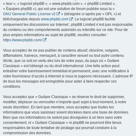
« leur », « logiciel phpBB », « www.phpbb.com », « phpBB Limited »,
« Équipes phpBB »), qui est une solution de forum publiée sous la «
GNU General Public License v2
» (désignée ci-après par « GPL ») et
téléchargeable depuis
www.phpbb.com
. Le logiciel phpBB facilite
uniquement les discussions sur Internet ; phpBB Limited n’est pas responsable
du contenu ou des comportements autorisés ou interdits sur ce site. Pour de
plus amples informations au sujet de phpBB, veuillez consulter :
https://www.phpbb.com/
.
Vous acceptez de ne pas publier de contenu abusif, obscène, vulgaire,
diffamatoire, haineux, menaçant, à caractère sexuel ou tout autre contenu
illicite, que ce soit en vertu des lois de votre pays, du pays où « Guitare
Classique » est hébergé ou du droit international. Une telle action peut
entraîner votre bannissement immédiat et permanent, avec une notification à
votre fournisseur d’accès à Internet si nous le jugeons nécessaire. L’adresse IP
de tous les messages est enregistrée pour aider à faire respecter ces
conditions.
Vous acceptez que « Guitare Classique » se réserve le droit de supprimer,
modifier, déplacer ou verrouiller n’importe quel sujet à tout moment, à notre
seule discrétion. En tant que membre, vous acceptez que toutes les
informations que vous saisissez soient stockées dans une base de données.
Bien que ces informations ne soient pas divulguées à un tiers sans votre
consentement, ni « Guitare Classique » ni phpBB ne pourront être tenus
responsables de toute tentative de piratage qui pourrait conduire à la
compromission des données.