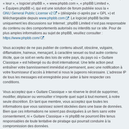
« leur », « logiciel phpBB », « www.phpbb.com », « phpBB Limited »,
« Équipes phpBB »), qui est une solution de forum publiée sous la «
GNU General Public License v2
» (désignée ci-après par « GPL ») et
téléchargeable depuis
www.phpbb.com
. Le logiciel phpBB facilite
uniquement les discussions sur Internet ; phpBB Limited n’est pas responsable
du contenu ou des comportements autorisés ou interdits sur ce site. Pour de
plus amples informations au sujet de phpBB, veuillez consulter :
https://www.phpbb.com/
.
Vous acceptez de ne pas publier de contenu abusif, obscène, vulgaire,
diffamatoire, haineux, menaçant, à caractère sexuel ou tout autre contenu
illicite, que ce soit en vertu des lois de votre pays, du pays où « Guitare
Classique » est hébergé ou du droit international. Une telle action peut
entraîner votre bannissement immédiat et permanent, avec une notification à
votre fournisseur d’accès à Internet si nous le jugeons nécessaire. L’adresse IP
de tous les messages est enregistrée pour aider à faire respecter ces
conditions.
Vous acceptez que « Guitare Classique » se réserve le droit de supprimer,
modifier, déplacer ou verrouiller n’importe quel sujet à tout moment, à notre
seule discrétion. En tant que membre, vous acceptez que toutes les
informations que vous saisissez soient stockées dans une base de données.
Bien que ces informations ne soient pas divulguées à un tiers sans votre
consentement, ni « Guitare Classique » ni phpBB ne pourront être tenus
responsables de toute tentative de piratage qui pourrait conduire à la
compromission des données.