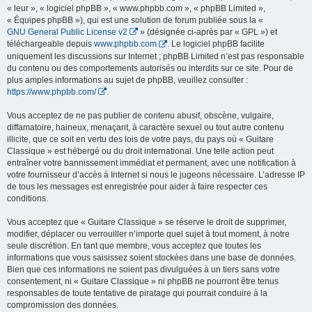
« leur », « logiciel phpBB », « www.phpbb.com », « phpBB Limited »,
« Équipes phpBB »), qui est une solution de forum publiée sous la «
GNU General Public License v2
» (désignée ci-après par « GPL ») et
téléchargeable depuis
www.phpbb.com
. Le logiciel phpBB facilite
uniquement les discussions sur Internet ; phpBB Limited n’est pas responsable
du contenu ou des comportements autorisés ou interdits sur ce site. Pour de
plus amples informations au sujet de phpBB, veuillez consulter :
https://www.phpbb.com/
.
Vous acceptez de ne pas publier de contenu abusif, obscène, vulgaire,
diffamatoire, haineux, menaçant, à caractère sexuel ou tout autre contenu
illicite, que ce soit en vertu des lois de votre pays, du pays où « Guitare
Classique » est hébergé ou du droit international. Une telle action peut
entraîner votre bannissement immédiat et permanent, avec une notification à
votre fournisseur d’accès à Internet si nous le jugeons nécessaire. L’adresse IP
de tous les messages est enregistrée pour aider à faire respecter ces
conditions.
Vous acceptez que « Guitare Classique » se réserve le droit de supprimer,
modifier, déplacer ou verrouiller n’importe quel sujet à tout moment, à notre
seule discrétion. En tant que membre, vous acceptez que toutes les
informations que vous saisissez soient stockées dans une base de données.
Bien que ces informations ne soient pas divulguées à un tiers sans votre
consentement, ni « Guitare Classique » ni phpBB ne pourront être tenus
responsables de toute tentative de piratage qui pourrait conduire à la
compromission des données.