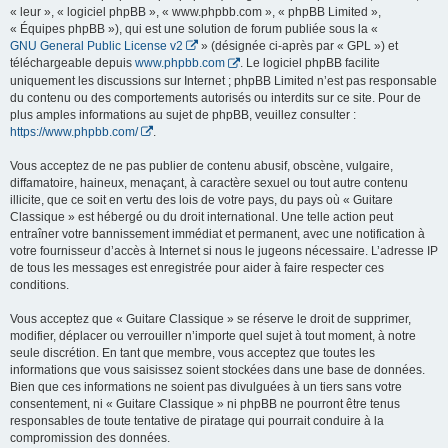
« leur », « logiciel phpBB », « www.phpbb.com », « phpBB Limited »,
« Équipes phpBB »), qui est une solution de forum publiée sous la «
GNU General Public License v2
» (désignée ci-après par « GPL ») et
téléchargeable depuis
www.phpbb.com
. Le logiciel phpBB facilite
uniquement les discussions sur Internet ; phpBB Limited n’est pas responsable
du contenu ou des comportements autorisés ou interdits sur ce site. Pour de
plus amples informations au sujet de phpBB, veuillez consulter :
https://www.phpbb.com/
.
Vous acceptez de ne pas publier de contenu abusif, obscène, vulgaire,
diffamatoire, haineux, menaçant, à caractère sexuel ou tout autre contenu
illicite, que ce soit en vertu des lois de votre pays, du pays où « Guitare
Classique » est hébergé ou du droit international. Une telle action peut
entraîner votre bannissement immédiat et permanent, avec une notification à
votre fournisseur d’accès à Internet si nous le jugeons nécessaire. L’adresse IP
de tous les messages est enregistrée pour aider à faire respecter ces
conditions.
Vous acceptez que « Guitare Classique » se réserve le droit de supprimer,
modifier, déplacer ou verrouiller n’importe quel sujet à tout moment, à notre
seule discrétion. En tant que membre, vous acceptez que toutes les
informations que vous saisissez soient stockées dans une base de données.
Bien que ces informations ne soient pas divulguées à un tiers sans votre
consentement, ni « Guitare Classique » ni phpBB ne pourront être tenus
responsables de toute tentative de piratage qui pourrait conduire à la
compromission des données.