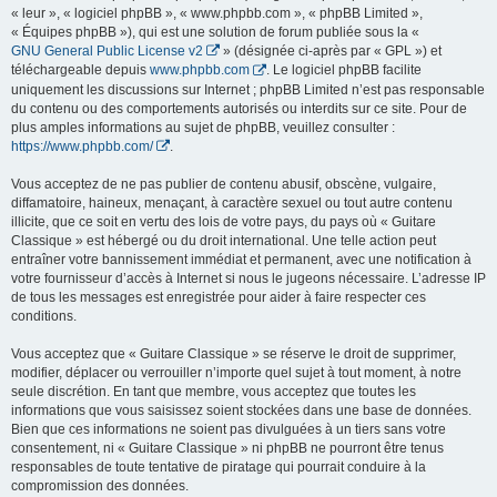
« leur », « logiciel phpBB », « www.phpbb.com », « phpBB Limited »,
« Équipes phpBB »), qui est une solution de forum publiée sous la «
GNU General Public License v2
» (désignée ci-après par « GPL ») et
téléchargeable depuis
www.phpbb.com
. Le logiciel phpBB facilite
uniquement les discussions sur Internet ; phpBB Limited n’est pas responsable
du contenu ou des comportements autorisés ou interdits sur ce site. Pour de
plus amples informations au sujet de phpBB, veuillez consulter :
https://www.phpbb.com/
.
Vous acceptez de ne pas publier de contenu abusif, obscène, vulgaire,
diffamatoire, haineux, menaçant, à caractère sexuel ou tout autre contenu
illicite, que ce soit en vertu des lois de votre pays, du pays où « Guitare
Classique » est hébergé ou du droit international. Une telle action peut
entraîner votre bannissement immédiat et permanent, avec une notification à
votre fournisseur d’accès à Internet si nous le jugeons nécessaire. L’adresse IP
de tous les messages est enregistrée pour aider à faire respecter ces
conditions.
Vous acceptez que « Guitare Classique » se réserve le droit de supprimer,
modifier, déplacer ou verrouiller n’importe quel sujet à tout moment, à notre
seule discrétion. En tant que membre, vous acceptez que toutes les
informations que vous saisissez soient stockées dans une base de données.
Bien que ces informations ne soient pas divulguées à un tiers sans votre
consentement, ni « Guitare Classique » ni phpBB ne pourront être tenus
responsables de toute tentative de piratage qui pourrait conduire à la
compromission des données.