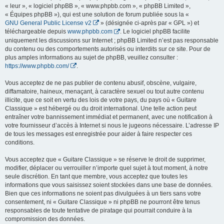
« leur », « logiciel phpBB », « www.phpbb.com », « phpBB Limited »,
« Équipes phpBB »), qui est une solution de forum publiée sous la «
GNU General Public License v2
» (désignée ci-après par « GPL ») et
téléchargeable depuis
www.phpbb.com
. Le logiciel phpBB facilite
uniquement les discussions sur Internet ; phpBB Limited n’est pas responsable
du contenu ou des comportements autorisés ou interdits sur ce site. Pour de
plus amples informations au sujet de phpBB, veuillez consulter :
https://www.phpbb.com/
.
Vous acceptez de ne pas publier de contenu abusif, obscène, vulgaire,
diffamatoire, haineux, menaçant, à caractère sexuel ou tout autre contenu
illicite, que ce soit en vertu des lois de votre pays, du pays où « Guitare
Classique » est hébergé ou du droit international. Une telle action peut
entraîner votre bannissement immédiat et permanent, avec une notification à
votre fournisseur d’accès à Internet si nous le jugeons nécessaire. L’adresse IP
de tous les messages est enregistrée pour aider à faire respecter ces
conditions.
Vous acceptez que « Guitare Classique » se réserve le droit de supprimer,
modifier, déplacer ou verrouiller n’importe quel sujet à tout moment, à notre
seule discrétion. En tant que membre, vous acceptez que toutes les
informations que vous saisissez soient stockées dans une base de données.
Bien que ces informations ne soient pas divulguées à un tiers sans votre
consentement, ni « Guitare Classique » ni phpBB ne pourront être tenus
responsables de toute tentative de piratage qui pourrait conduire à la
compromission des données.