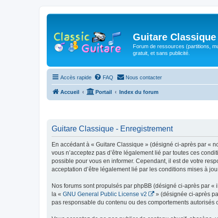
Guitare Classique
Forum de ressources (partitions, mu
gratuit, et sans publicité.
Accès rapide
FAQ
Nous contacter
Accueil
Portail
Index du forum
Guitare Classique - Enregistrement
En accédant à « Guitare Classique » (désigné ci-après par « nous
vous n’acceptez pas d’être légalement lié par toutes ces condit
possible pour vous en informer. Cependant, il est de votre respo
acceptation d’être légalement lié par les conditions mises à jou
Nos forums sont propulsés par phpBB (désigné ci-après par « il
la «
GNU General Public License v2
» (désignée ci-après pa
pas responsable du contenu ou des comportements autorisés ou i