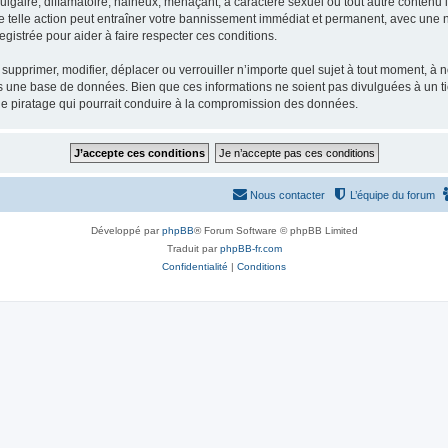
gaire, diffamatoire, haineux, menaçant, à caractère sexuel ou tout autre contenu ill
e telle action peut entraîner votre bannissement immédiat et permanent, avec une not
gistrée pour aider à faire respecter ces conditions.
supprimer, modifier, déplacer ou verrouiller n’importe quel sujet à tout moment, à
s une base de données. Bien que ces informations ne soient pas divulguées à un ti
de piratage qui pourrait conduire à la compromission des données.
Nous contacter
L’équipe du forum
Développé par
phpBB
® Forum Software © phpBB Limited
Traduit par
phpBB-fr.com
Confidentialité
|
Conditions