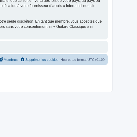
icite, que ce soit en vertu des lois de votre pays, du pays où
ification à votre fournisseur d’accès à Internet si nous le
 notre seule discrétion. En tant que membre, vous acceptez que
ers sans votre consentement, ni « Guitare Classique » ni
Membres
Supprimer les cookies
Heures au format
UTC+01:00