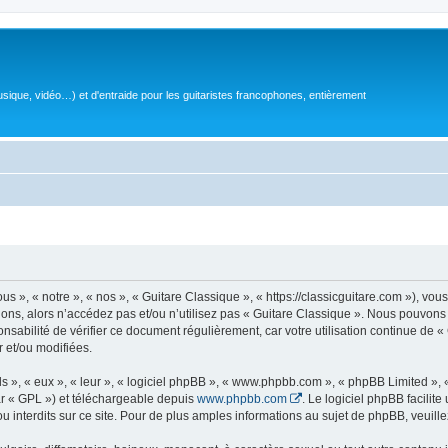
sique, vidéo…) et d'entraide pour les guitaristes francophones, entièrement
 », « notre », « nos », « Guitare Classique », « https://classicguitare.com »), vous
ions, alors n’accédez pas et/ou n’utilisez pas « Guitare Classique ». Nous pouvons 
nsabilité de vérifier ce document régulièrement, car votre utilisation continue de «
r et/ou modifiées.
s », « eux », « leur », « logiciel phpBB », « www.phpbb.com », « phpBB Limited »,
r « GPL ») et téléchargeable depuis
www.phpbb.com
. Le logiciel phpBB facilit
nterdits sur ce site. Pour de plus amples informations au sujet de phpBB, veuille