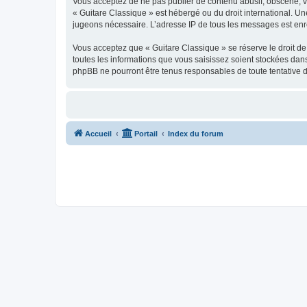
Vous acceptez de ne pas publier de contenu abusif, obscène, vul
« Guitare Classique » est hébergé ou du droit international. Un
jugeons nécessaire. L’adresse IP de tous les messages est enre
Vous acceptez que « Guitare Classique » se réserve le droit de 
toutes les informations que vous saisissez soient stockées dan
phpBB ne pourront être tenus responsables de toute tentative 
Accueil
Portail
Index du forum