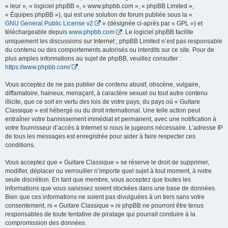
« leur », « logiciel phpBB », « www.phpbb.com », « phpBB Limited »,
« Équipes phpBB »), qui est une solution de forum publiée sous la «
GNU General Public License v2
» (désignée ci-après par « GPL ») et
téléchargeable depuis
www.phpbb.com
. Le logiciel phpBB facilite
uniquement les discussions sur Internet ; phpBB Limited n’est pas responsable
du contenu ou des comportements autorisés ou interdits sur ce site. Pour de
plus amples informations au sujet de phpBB, veuillez consulter :
https://www.phpbb.com/
.
Vous acceptez de ne pas publier de contenu abusif, obscène, vulgaire,
diffamatoire, haineux, menaçant, à caractère sexuel ou tout autre contenu
illicite, que ce soit en vertu des lois de votre pays, du pays où « Guitare
Classique » est hébergé ou du droit international. Une telle action peut
entraîner votre bannissement immédiat et permanent, avec une notification à
votre fournisseur d’accès à Internet si nous le jugeons nécessaire. L’adresse IP
de tous les messages est enregistrée pour aider à faire respecter ces
conditions.
Vous acceptez que « Guitare Classique » se réserve le droit de supprimer,
modifier, déplacer ou verrouiller n’importe quel sujet à tout moment, à notre
seule discrétion. En tant que membre, vous acceptez que toutes les
informations que vous saisissez soient stockées dans une base de données.
Bien que ces informations ne soient pas divulguées à un tiers sans votre
consentement, ni « Guitare Classique » ni phpBB ne pourront être tenus
responsables de toute tentative de piratage qui pourrait conduire à la
compromission des données.