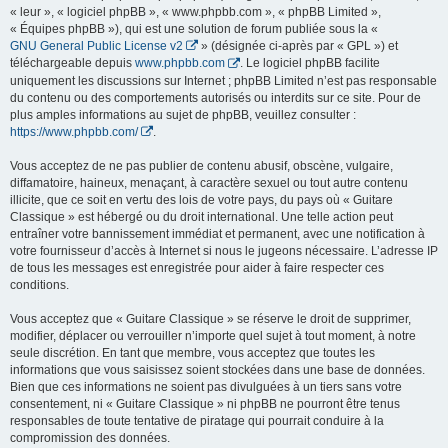
« leur », « logiciel phpBB », « www.phpbb.com », « phpBB Limited »,
« Équipes phpBB »), qui est une solution de forum publiée sous la «
GNU General Public License v2
» (désignée ci-après par « GPL ») et
téléchargeable depuis
www.phpbb.com
. Le logiciel phpBB facilite
uniquement les discussions sur Internet ; phpBB Limited n’est pas responsable
du contenu ou des comportements autorisés ou interdits sur ce site. Pour de
plus amples informations au sujet de phpBB, veuillez consulter :
https://www.phpbb.com/
.
Vous acceptez de ne pas publier de contenu abusif, obscène, vulgaire,
diffamatoire, haineux, menaçant, à caractère sexuel ou tout autre contenu
illicite, que ce soit en vertu des lois de votre pays, du pays où « Guitare
Classique » est hébergé ou du droit international. Une telle action peut
entraîner votre bannissement immédiat et permanent, avec une notification à
votre fournisseur d’accès à Internet si nous le jugeons nécessaire. L’adresse IP
de tous les messages est enregistrée pour aider à faire respecter ces
conditions.
Vous acceptez que « Guitare Classique » se réserve le droit de supprimer,
modifier, déplacer ou verrouiller n’importe quel sujet à tout moment, à notre
seule discrétion. En tant que membre, vous acceptez que toutes les
informations que vous saisissez soient stockées dans une base de données.
Bien que ces informations ne soient pas divulguées à un tiers sans votre
consentement, ni « Guitare Classique » ni phpBB ne pourront être tenus
responsables de toute tentative de piratage qui pourrait conduire à la
compromission des données.