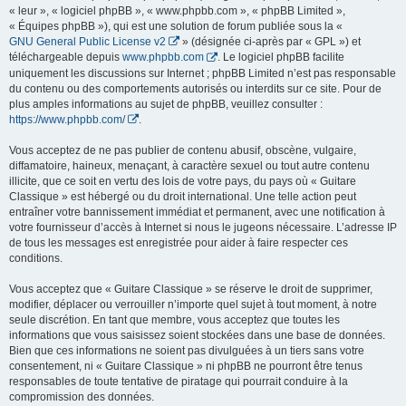
« leur », « logiciel phpBB », « www.phpbb.com », « phpBB Limited »,
« Équipes phpBB »), qui est une solution de forum publiée sous la «
GNU General Public License v2
» (désignée ci-après par « GPL ») et
téléchargeable depuis
www.phpbb.com
. Le logiciel phpBB facilite
uniquement les discussions sur Internet ; phpBB Limited n’est pas responsable
du contenu ou des comportements autorisés ou interdits sur ce site. Pour de
plus amples informations au sujet de phpBB, veuillez consulter :
https://www.phpbb.com/
.
Vous acceptez de ne pas publier de contenu abusif, obscène, vulgaire,
diffamatoire, haineux, menaçant, à caractère sexuel ou tout autre contenu
illicite, que ce soit en vertu des lois de votre pays, du pays où « Guitare
Classique » est hébergé ou du droit international. Une telle action peut
entraîner votre bannissement immédiat et permanent, avec une notification à
votre fournisseur d’accès à Internet si nous le jugeons nécessaire. L’adresse IP
de tous les messages est enregistrée pour aider à faire respecter ces
conditions.
Vous acceptez que « Guitare Classique » se réserve le droit de supprimer,
modifier, déplacer ou verrouiller n’importe quel sujet à tout moment, à notre
seule discrétion. En tant que membre, vous acceptez que toutes les
informations que vous saisissez soient stockées dans une base de données.
Bien que ces informations ne soient pas divulguées à un tiers sans votre
consentement, ni « Guitare Classique » ni phpBB ne pourront être tenus
responsables de toute tentative de piratage qui pourrait conduire à la
compromission des données.