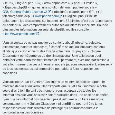
« leur », « logiciel phpBB », « www.phpbb.com », « phpBB Limited »,
« Équipes phpBB »), qui est une solution de forum publiée sous la «
GNU General Public License v2
» (désignée ci-après par « GPL ») et
téléchargeable depuis
www.phpbb.com
. Le logiciel phpBB facilite
uniquement les discussions sur Internet ; phpBB Limited n’est pas responsable
du contenu ou des comportements autorisés ou interdits sur ce site. Pour de
plus amples informations au sujet de phpBB, veuillez consulter :
https://www.phpbb.com/
.
Vous acceptez de ne pas publier de contenu abusif, obscène, vulgaire,
diffamatoire, haineux, menaçant, à caractère sexuel ou tout autre contenu
illicite, que ce soit en vertu des lois de votre pays, du pays où « Guitare
Classique » est hébergé ou du droit international. Une telle action peut
entraîner votre bannissement immédiat et permanent, avec une notification à
votre fournisseur d’accès à Internet si nous le jugeons nécessaire. L’adresse IP
de tous les messages est enregistrée pour aider à faire respecter ces
conditions.
Vous acceptez que « Guitare Classique » se réserve le droit de supprimer,
modifier, déplacer ou verrouiller n’importe quel sujet à tout moment, à notre
seule discrétion. En tant que membre, vous acceptez que toutes les
informations que vous saisissez soient stockées dans une base de données.
Bien que ces informations ne soient pas divulguées à un tiers sans votre
consentement, ni « Guitare Classique » ni phpBB ne pourront être tenus
responsables de toute tentative de piratage qui pourrait conduire à la
compromission des données.