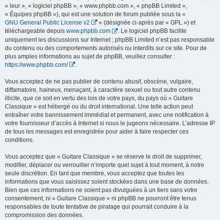
« leur », « logiciel phpBB », « www.phpbb.com », « phpBB Limited »,
« Équipes phpBB »), qui est une solution de forum publiée sous la «
GNU General Public License v2
» (désignée ci-après par « GPL ») et
téléchargeable depuis
www.phpbb.com
. Le logiciel phpBB facilite
uniquement les discussions sur Internet ; phpBB Limited n’est pas responsable
du contenu ou des comportements autorisés ou interdits sur ce site. Pour de
plus amples informations au sujet de phpBB, veuillez consulter :
https://www.phpbb.com/
.
Vous acceptez de ne pas publier de contenu abusif, obscène, vulgaire,
diffamatoire, haineux, menaçant, à caractère sexuel ou tout autre contenu
illicite, que ce soit en vertu des lois de votre pays, du pays où « Guitare
Classique » est hébergé ou du droit international. Une telle action peut
entraîner votre bannissement immédiat et permanent, avec une notification à
votre fournisseur d’accès à Internet si nous le jugeons nécessaire. L’adresse IP
de tous les messages est enregistrée pour aider à faire respecter ces
conditions.
Vous acceptez que « Guitare Classique » se réserve le droit de supprimer,
modifier, déplacer ou verrouiller n’importe quel sujet à tout moment, à notre
seule discrétion. En tant que membre, vous acceptez que toutes les
informations que vous saisissez soient stockées dans une base de données.
Bien que ces informations ne soient pas divulguées à un tiers sans votre
consentement, ni « Guitare Classique » ni phpBB ne pourront être tenus
responsables de toute tentative de piratage qui pourrait conduire à la
compromission des données.