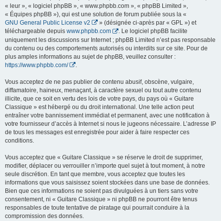
« leur », « logiciel phpBB », « www.phpbb.com », « phpBB Limited »,
« Équipes phpBB »), qui est une solution de forum publiée sous la «
GNU General Public License v2
» (désignée ci-après par « GPL ») et
téléchargeable depuis
www.phpbb.com
. Le logiciel phpBB facilite
uniquement les discussions sur Internet ; phpBB Limited n’est pas responsable
du contenu ou des comportements autorisés ou interdits sur ce site. Pour de
plus amples informations au sujet de phpBB, veuillez consulter :
https://www.phpbb.com/
.
Vous acceptez de ne pas publier de contenu abusif, obscène, vulgaire,
diffamatoire, haineux, menaçant, à caractère sexuel ou tout autre contenu
illicite, que ce soit en vertu des lois de votre pays, du pays où « Guitare
Classique » est hébergé ou du droit international. Une telle action peut
entraîner votre bannissement immédiat et permanent, avec une notification à
votre fournisseur d’accès à Internet si nous le jugeons nécessaire. L’adresse IP
de tous les messages est enregistrée pour aider à faire respecter ces
conditions.
Vous acceptez que « Guitare Classique » se réserve le droit de supprimer,
modifier, déplacer ou verrouiller n’importe quel sujet à tout moment, à notre
seule discrétion. En tant que membre, vous acceptez que toutes les
informations que vous saisissez soient stockées dans une base de données.
Bien que ces informations ne soient pas divulguées à un tiers sans votre
consentement, ni « Guitare Classique » ni phpBB ne pourront être tenus
responsables de toute tentative de piratage qui pourrait conduire à la
compromission des données.