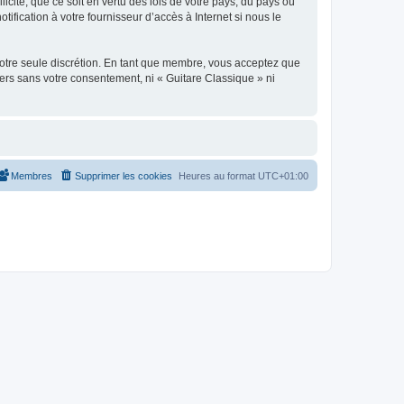
icite, que ce soit en vertu des lois de votre pays, du pays où
ification à votre fournisseur d’accès à Internet si nous le
 notre seule discrétion. En tant que membre, vous acceptez que
ers sans votre consentement, ni « Guitare Classique » ni
Membres
Supprimer les cookies
Heures au format
UTC+01:00