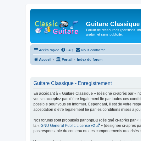
Guitare Classique
Forum de ressources (partitions, mu
gratuit, et sans publicité.
Accès rapide
FAQ
Nous contacter
Accueil
Portail
Index du forum
Guitare Classique - Enregistrement
En accédant à « Guitare Classique » (désigné ci-après par « nous
vous n’acceptez pas d’être légalement lié par toutes ces condit
possible pour vous en informer. Cependant, il est de votre respo
acceptation d’être légalement lié par les conditions mises à jou
Nos forums sont propulsés par phpBB (désigné ci-après par « il
la «
GNU General Public License v2
» (désignée ci-après pa
pas responsable du contenu ou des comportements autorisés ou i