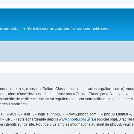
sique, vidéo…) et d'entraide pour les guitaristes francophones, entièrement
 », « notre », « nos », « Guitare Classique », « https://classicguitare.com »), vous
ions, alors n’accédez pas et/ou n’utilisez pas « Guitare Classique ». Nous pouvons 
nsabilité de vérifier ce document régulièrement, car votre utilisation continue de «
r et/ou modifiées.
s », « eux », « leur », « logiciel phpBB », « www.phpbb.com », « phpBB Limited »,
r « GPL ») et téléchargeable depuis
www.phpbb.com
. Le logiciel phpBB facilit
nterdits sur ce site. Pour de plus amples informations au sujet de phpBB, veuille