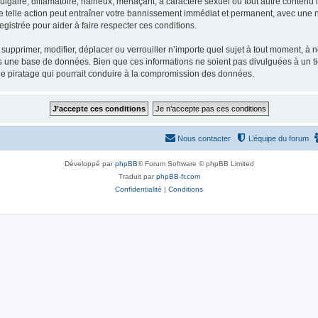
gaire, diffamatoire, haineux, menaçant, à caractère sexuel ou tout autre contenu ill
e telle action peut entraîner votre bannissement immédiat et permanent, avec une not
gistrée pour aider à faire respecter ces conditions.
supprimer, modifier, déplacer ou verrouiller n’importe quel sujet à tout moment, à
s une base de données. Bien que ces informations ne soient pas divulguées à un ti
de piratage qui pourrait conduire à la compromission des données.
Nous contacter
L’équipe du forum
Développé par
phpBB
® Forum Software © phpBB Limited
Traduit par
phpBB-fr.com
Confidentialité
|
Conditions