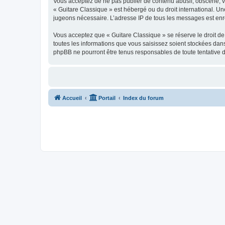
Vous acceptez de ne pas publier de contenu abusif, obscène, vul
« Guitare Classique » est hébergé ou du droit international. Un
jugeons nécessaire. L’adresse IP de tous les messages est enre
Vous acceptez que « Guitare Classique » se réserve le droit de 
toutes les informations que vous saisissez soient stockées dan
phpBB ne pourront être tenus responsables de toute tentative 
Accueil
Portail
Index du forum