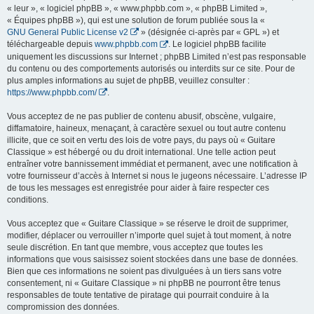
« leur », « logiciel phpBB », « www.phpbb.com », « phpBB Limited »,
« Équipes phpBB »), qui est une solution de forum publiée sous la «
GNU General Public License v2
» (désignée ci-après par « GPL ») et
téléchargeable depuis
www.phpbb.com
. Le logiciel phpBB facilite
uniquement les discussions sur Internet ; phpBB Limited n’est pas responsable
du contenu ou des comportements autorisés ou interdits sur ce site. Pour de
plus amples informations au sujet de phpBB, veuillez consulter :
https://www.phpbb.com/
.
Vous acceptez de ne pas publier de contenu abusif, obscène, vulgaire,
diffamatoire, haineux, menaçant, à caractère sexuel ou tout autre contenu
illicite, que ce soit en vertu des lois de votre pays, du pays où « Guitare
Classique » est hébergé ou du droit international. Une telle action peut
entraîner votre bannissement immédiat et permanent, avec une notification à
votre fournisseur d’accès à Internet si nous le jugeons nécessaire. L’adresse IP
de tous les messages est enregistrée pour aider à faire respecter ces
conditions.
Vous acceptez que « Guitare Classique » se réserve le droit de supprimer,
modifier, déplacer ou verrouiller n’importe quel sujet à tout moment, à notre
seule discrétion. En tant que membre, vous acceptez que toutes les
informations que vous saisissez soient stockées dans une base de données.
Bien que ces informations ne soient pas divulguées à un tiers sans votre
consentement, ni « Guitare Classique » ni phpBB ne pourront être tenus
responsables de toute tentative de piratage qui pourrait conduire à la
compromission des données.