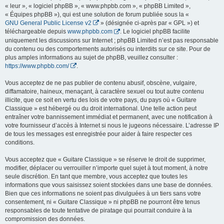
« leur », « logiciel phpBB », « www.phpbb.com », « phpBB Limited »,
« Équipes phpBB »), qui est une solution de forum publiée sous la «
GNU General Public License v2
» (désignée ci-après par « GPL ») et
téléchargeable depuis
www.phpbb.com
. Le logiciel phpBB facilite
uniquement les discussions sur Internet ; phpBB Limited n’est pas responsable
du contenu ou des comportements autorisés ou interdits sur ce site. Pour de
plus amples informations au sujet de phpBB, veuillez consulter :
https://www.phpbb.com/
.
Vous acceptez de ne pas publier de contenu abusif, obscène, vulgaire,
diffamatoire, haineux, menaçant, à caractère sexuel ou tout autre contenu
illicite, que ce soit en vertu des lois de votre pays, du pays où « Guitare
Classique » est hébergé ou du droit international. Une telle action peut
entraîner votre bannissement immédiat et permanent, avec une notification à
votre fournisseur d’accès à Internet si nous le jugeons nécessaire. L’adresse IP
de tous les messages est enregistrée pour aider à faire respecter ces
conditions.
Vous acceptez que « Guitare Classique » se réserve le droit de supprimer,
modifier, déplacer ou verrouiller n’importe quel sujet à tout moment, à notre
seule discrétion. En tant que membre, vous acceptez que toutes les
informations que vous saisissez soient stockées dans une base de données.
Bien que ces informations ne soient pas divulguées à un tiers sans votre
consentement, ni « Guitare Classique » ni phpBB ne pourront être tenus
responsables de toute tentative de piratage qui pourrait conduire à la
compromission des données.