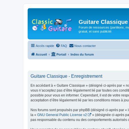
Guitare Classique
Forum de ressources (partitions, mu
gratuit, et sans publicité.
Accès rapide
FAQ
Nous contacter
Accueil
Portail
Index du forum
Guitare Classique - Enregistrement
En accédant à « Guitare Classique » (désigné ci-après par « nous
vous n’acceptez pas d’être légalement lié par toutes ces condit
possible pour vous en informer. Cependant, il est de votre respo
acceptation d’être légalement lié par les conditions mises à jou
Nos forums sont propulsés par phpBB (désigné ci-après par « il
la «
GNU General Public License v2
» (désignée ci-après pa
pas responsable du contenu ou des comportements autorisés ou i