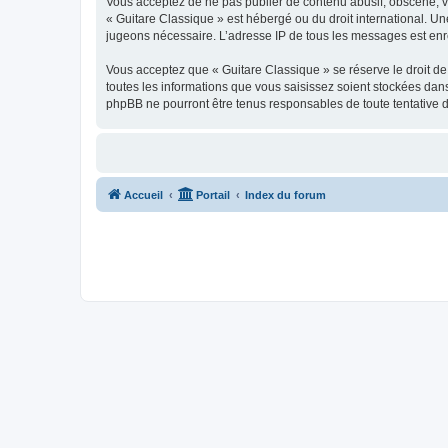
Vous acceptez de ne pas publier de contenu abusif, obscène, vul
« Guitare Classique » est hébergé ou du droit international. Un
jugeons nécessaire. L’adresse IP de tous les messages est enre
Vous acceptez que « Guitare Classique » se réserve le droit de 
toutes les informations que vous saisissez soient stockées dan
phpBB ne pourront être tenus responsables de toute tentative 
Accueil
Portail
Index du forum