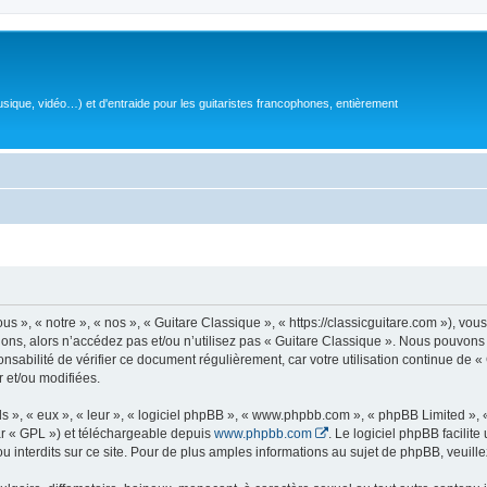
sique, vidéo…) et d'entraide pour les guitaristes francophones, entièrement
 », « notre », « nos », « Guitare Classique », « https://classicguitare.com »), vous
ions, alors n’accédez pas et/ou n’utilisez pas « Guitare Classique ». Nous pouvons 
nsabilité de vérifier ce document régulièrement, car votre utilisation continue de «
r et/ou modifiées.
s », « eux », « leur », « logiciel phpBB », « www.phpbb.com », « phpBB Limited »,
r « GPL ») et téléchargeable depuis
www.phpbb.com
. Le logiciel phpBB facilit
nterdits sur ce site. Pour de plus amples informations au sujet de phpBB, veuille