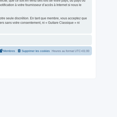
icite, que ce soit en vertu des lois de votre pays, du pays où
ification à votre fournisseur d’accès à Internet si nous le
 notre seule discrétion. En tant que membre, vous acceptez que
ers sans votre consentement, ni « Guitare Classique » ni
Membres
Supprimer les cookies
Heures au format
UTC+01:00