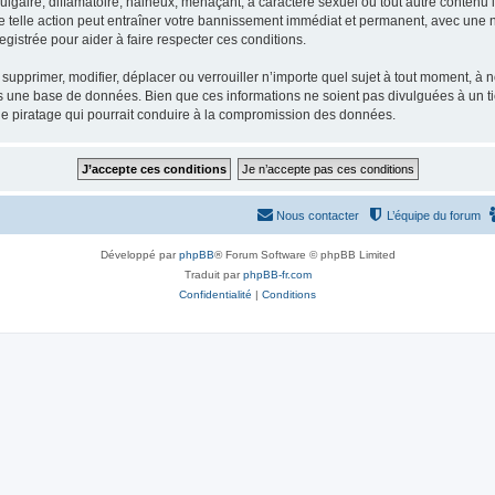
gaire, diffamatoire, haineux, menaçant, à caractère sexuel ou tout autre contenu ill
e telle action peut entraîner votre bannissement immédiat et permanent, avec une not
gistrée pour aider à faire respecter ces conditions.
supprimer, modifier, déplacer ou verrouiller n’importe quel sujet à tout moment, à
s une base de données. Bien que ces informations ne soient pas divulguées à un ti
de piratage qui pourrait conduire à la compromission des données.
Nous contacter
L’équipe du forum
Développé par
phpBB
® Forum Software © phpBB Limited
Traduit par
phpBB-fr.com
Confidentialité
|
Conditions