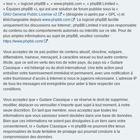
« leur », « logiciel phpBB », « www.phpbb.com », « phpBB Limited »,
« Équipes phpBB »), qui est une solution de forum publiée sous la «
GNU General Public License v2
» (désignée ci-après par « GPL ») et
téléchargeable depuis
www.phpbb.com
. Le logiciel phpBB facilite
uniquement les discussions sur Internet ; phpBB Limited n’est pas responsable
du contenu ou des comportements autorisés ou interdits sur ce site. Pour de
plus amples informations au sujet de phpBB, veuillez consulter :
https://www.phpbb.com/
.
Vous acceptez de ne pas publier de contenu abusif, obscène, vulgaire,
diffamatoire, haineux, menaçant, à caractère sexuel ou tout autre contenu
illicite, que ce soit en vertu des lois de votre pays, du pays où « Guitare
Classique » est hébergé ou du droit international. Une telle action peut
entraîner votre bannissement immédiat et permanent, avec une notification à
votre fournisseur d’accès à Internet si nous le jugeons nécessaire. L’adresse IP
de tous les messages est enregistrée pour aider à faire respecter ces
conditions.
Vous acceptez que « Guitare Classique » se réserve le droit de supprimer,
modifier, déplacer ou verrouiller n’importe quel sujet à tout moment, à notre
seule discrétion. En tant que membre, vous acceptez que toutes les
informations que vous saisissez soient stockées dans une base de données.
Bien que ces informations ne soient pas divulguées à un tiers sans votre
consentement, ni « Guitare Classique » ni phpBB ne pourront être tenus
responsables de toute tentative de piratage qui pourrait conduire à la
compromission des données.