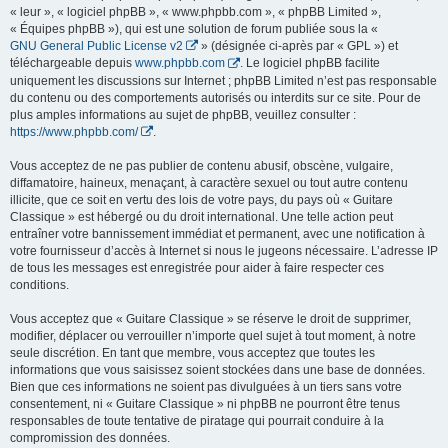
« leur », « logiciel phpBB », « www.phpbb.com », « phpBB Limited »,
« Équipes phpBB »), qui est une solution de forum publiée sous la «
GNU General Public License v2
» (désignée ci-après par « GPL ») et
téléchargeable depuis
www.phpbb.com
. Le logiciel phpBB facilite
uniquement les discussions sur Internet ; phpBB Limited n’est pas responsable
du contenu ou des comportements autorisés ou interdits sur ce site. Pour de
plus amples informations au sujet de phpBB, veuillez consulter :
https://www.phpbb.com/
.
Vous acceptez de ne pas publier de contenu abusif, obscène, vulgaire,
diffamatoire, haineux, menaçant, à caractère sexuel ou tout autre contenu
illicite, que ce soit en vertu des lois de votre pays, du pays où « Guitare
Classique » est hébergé ou du droit international. Une telle action peut
entraîner votre bannissement immédiat et permanent, avec une notification à
votre fournisseur d’accès à Internet si nous le jugeons nécessaire. L’adresse IP
de tous les messages est enregistrée pour aider à faire respecter ces
conditions.
Vous acceptez que « Guitare Classique » se réserve le droit de supprimer,
modifier, déplacer ou verrouiller n’importe quel sujet à tout moment, à notre
seule discrétion. En tant que membre, vous acceptez que toutes les
informations que vous saisissez soient stockées dans une base de données.
Bien que ces informations ne soient pas divulguées à un tiers sans votre
consentement, ni « Guitare Classique » ni phpBB ne pourront être tenus
responsables de toute tentative de piratage qui pourrait conduire à la
compromission des données.