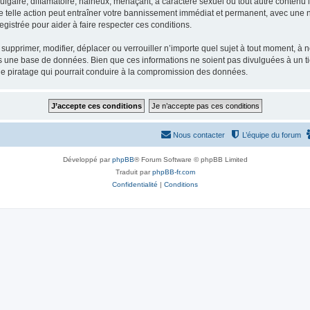
gaire, diffamatoire, haineux, menaçant, à caractère sexuel ou tout autre contenu ill
e telle action peut entraîner votre bannissement immédiat et permanent, avec une not
gistrée pour aider à faire respecter ces conditions.
supprimer, modifier, déplacer ou verrouiller n’importe quel sujet à tout moment, à
s une base de données. Bien que ces informations ne soient pas divulguées à un ti
de piratage qui pourrait conduire à la compromission des données.
Nous contacter
L’équipe du forum
Développé par
phpBB
® Forum Software © phpBB Limited
Traduit par
phpBB-fr.com
Confidentialité
|
Conditions