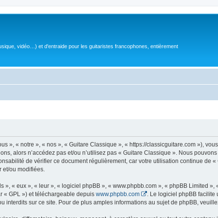
sique, vidéo…) et d'entraide pour les guitaristes francophones, entièrement
 », « notre », « nos », « Guitare Classique », « https://classicguitare.com »), vous
ions, alors n’accédez pas et/ou n’utilisez pas « Guitare Classique ». Nous pouvons 
nsabilité de vérifier ce document régulièrement, car votre utilisation continue de «
r et/ou modifiées.
s », « eux », « leur », « logiciel phpBB », « www.phpbb.com », « phpBB Limited »,
r « GPL ») et téléchargeable depuis
www.phpbb.com
. Le logiciel phpBB facilit
nterdits sur ce site. Pour de plus amples informations au sujet de phpBB, veuille