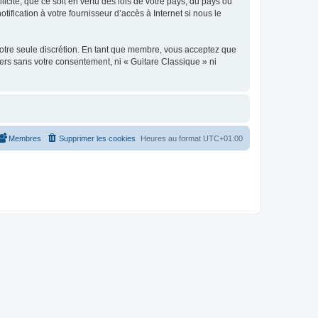
icite, que ce soit en vertu des lois de votre pays, du pays où
ification à votre fournisseur d’accès à Internet si nous le
 notre seule discrétion. En tant que membre, vous acceptez que
ers sans votre consentement, ni « Guitare Classique » ni
Membres
Supprimer les cookies
Heures au format
UTC+01:00