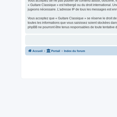
Vous acceptez de ne pas publier de contenu abusif, obscène, vul
« Guitare Classique » est hébergé ou du droit international. Un
jugeons nécessaire. L’adresse IP de tous les messages est enre
Vous acceptez que « Guitare Classique » se réserve le droit de 
toutes les informations que vous saisissez soient stockées dan
phpBB ne pourront être tenus responsables de toute tentative 
Accueil
Portail
Index du forum