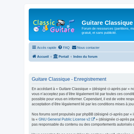
Guitare Classique
Forum de ressources (partitions, mu
gratuit, et sans publicité.
Accès rapide
FAQ
Nous contacter
Accueil
Portail
Index du forum
Guitare Classique - Enregistrement
En accédant à « Guitare Classique » (désigné ci-après par « nous
vous n’acceptez pas d’être légalement lié par toutes ces condit
possible pour vous en informer. Cependant, il est de votre respo
acceptation d’être légalement lié par les conditions mises à jou
Nos forums sont propulsés par phpBB (désigné ci-après par « il
la «
GNU General Public License v2
» (désignée ci-après pa
pas responsable du contenu ou des comportements autorisés ou i