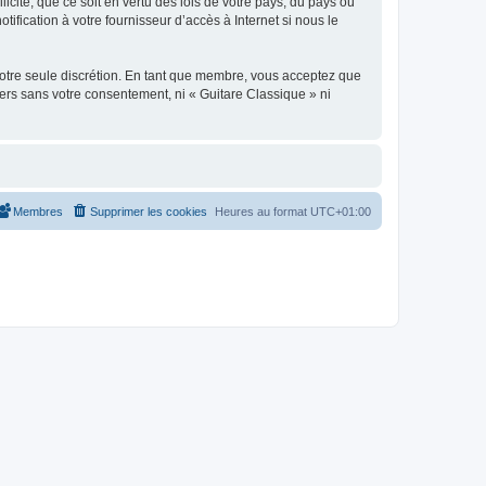
icite, que ce soit en vertu des lois de votre pays, du pays où
ification à votre fournisseur d’accès à Internet si nous le
 notre seule discrétion. En tant que membre, vous acceptez que
ers sans votre consentement, ni « Guitare Classique » ni
Membres
Supprimer les cookies
Heures au format
UTC+01:00