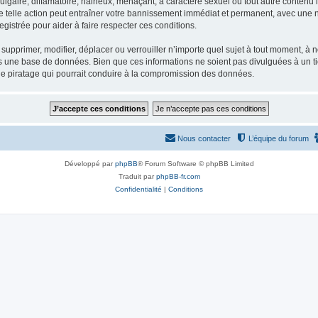
gaire, diffamatoire, haineux, menaçant, à caractère sexuel ou tout autre contenu ill
e telle action peut entraîner votre bannissement immédiat et permanent, avec une not
gistrée pour aider à faire respecter ces conditions.
supprimer, modifier, déplacer ou verrouiller n’importe quel sujet à tout moment, à
s une base de données. Bien que ces informations ne soient pas divulguées à un ti
de piratage qui pourrait conduire à la compromission des données.
Nous contacter
L’équipe du forum
Développé par
phpBB
® Forum Software © phpBB Limited
Traduit par
phpBB-fr.com
Confidentialité
|
Conditions