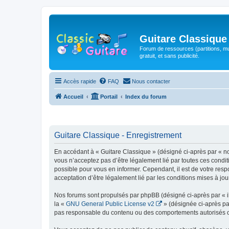
Guitare Classique
Forum de ressources (partitions, mu
gratuit, et sans publicité.
Accès rapide
FAQ
Nous contacter
Accueil
Portail
Index du forum
Guitare Classique - Enregistrement
En accédant à « Guitare Classique » (désigné ci-après par « nous
vous n’acceptez pas d’être légalement lié par toutes ces condit
possible pour vous en informer. Cependant, il est de votre respo
acceptation d’être légalement lié par les conditions mises à jou
Nos forums sont propulsés par phpBB (désigné ci-après par « il
la «
GNU General Public License v2
» (désignée ci-après pa
pas responsable du contenu ou des comportements autorisés ou i