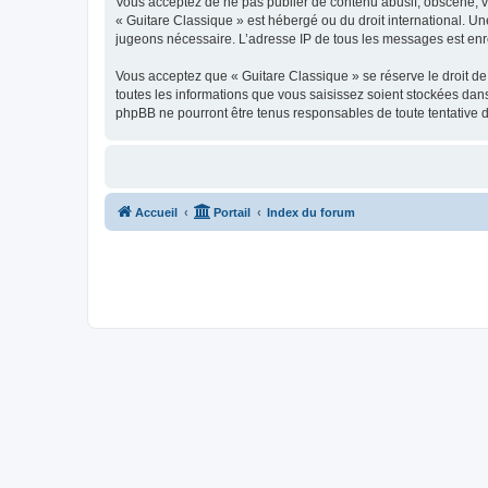
Vous acceptez de ne pas publier de contenu abusif, obscène, vul
« Guitare Classique » est hébergé ou du droit international. Un
jugeons nécessaire. L’adresse IP de tous les messages est enre
Vous acceptez que « Guitare Classique » se réserve le droit de 
toutes les informations que vous saisissez soient stockées dan
phpBB ne pourront être tenus responsables de toute tentative 
Accueil
Portail
Index du forum