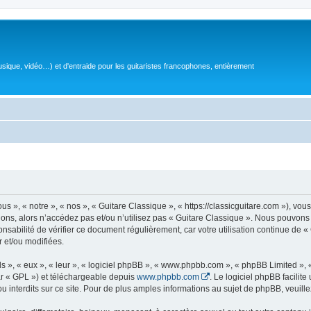
sique, vidéo…) et d'entraide pour les guitaristes francophones, entièrement
 », « notre », « nos », « Guitare Classique », « https://classicguitare.com »), vous
ions, alors n’accédez pas et/ou n’utilisez pas « Guitare Classique ». Nous pouvons 
nsabilité de vérifier ce document régulièrement, car votre utilisation continue de «
r et/ou modifiées.
s », « eux », « leur », « logiciel phpBB », « www.phpbb.com », « phpBB Limited »,
r « GPL ») et téléchargeable depuis
www.phpbb.com
. Le logiciel phpBB facilit
nterdits sur ce site. Pour de plus amples informations au sujet de phpBB, veuille