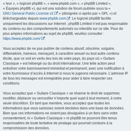
« leur », « logiciel phpBB », « www.phpbb.com », « phpBB Limited »,
« Équipes phpBB »), qui est une solution de forum publiée sous la «
GNU General Public License v2
» (désignée ci-après par « GPL ») et
téléchargeable depuis
www.phpbb.com
. Le logiciel phpBB facilite
uniquement les discussions sur Internet ; phpBB Limited n’est pas responsable
du contenu ou des comportements autorisés ou interdits sur ce site. Pour de
plus amples informations au sujet de phpBB, veuillez consulter :
https://www.phpbb.com/
.
Vous acceptez de ne pas publier de contenu abusif, obscène, vulgaire,
diffamatoire, haineux, menaçant, à caractère sexuel ou tout autre contenu
illicite, que ce soit en vertu des lois de votre pays, du pays où « Guitare
Classique » est hébergé ou du droit international. Une telle action peut
entraîner votre bannissement immédiat et permanent, avec une notification à
votre fournisseur d’accès à Internet si nous le jugeons nécessaire. L’adresse IP
de tous les messages est enregistrée pour aider à faire respecter ces
conditions.
Vous acceptez que « Guitare Classique » se réserve le droit de supprimer,
modifier, déplacer ou verrouiller n’importe quel sujet à tout moment, à notre
seule discrétion. En tant que membre, vous acceptez que toutes les
informations que vous saisissez soient stockées dans une base de données.
Bien que ces informations ne soient pas divulguées à un tiers sans votre
consentement, ni « Guitare Classique » ni phpBB ne pourront être tenus
responsables de toute tentative de piratage qui pourrait conduire à la
compromission des données.