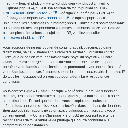
« leur », « logiciel phpBB », « www.phpbb.com », « phpBB Limited »,
« Équipes phpBB »), qui est une solution de forum publiée sous la «
GNU General Public License v2
» (désignée ci-après par « GPL ») et
téléchargeable depuis
www.phpbb.com
. Le logiciel phpBB facilite
uniquement les discussions sur Internet ; phpBB Limited n’est pas responsable
du contenu ou des comportements autorisés ou interdits sur ce site. Pour de
plus amples informations au sujet de phpBB, veuillez consulter :
https://www.phpbb.com/
.
Vous acceptez de ne pas publier de contenu abusif, obscène, vulgaire,
diffamatoire, haineux, menaçant, à caractère sexuel ou tout autre contenu
illicite, que ce soit en vertu des lois de votre pays, du pays où « Guitare
Classique » est hébergé ou du droit international. Une telle action peut
entraîner votre bannissement immédiat et permanent, avec une notification à
votre fournisseur d’accès à Internet si nous le jugeons nécessaire. L’adresse IP
de tous les messages est enregistrée pour aider à faire respecter ces
conditions.
Vous acceptez que « Guitare Classique » se réserve le droit de supprimer,
modifier, déplacer ou verrouiller n’importe quel sujet à tout moment, à notre
seule discrétion. En tant que membre, vous acceptez que toutes les
informations que vous saisissez soient stockées dans une base de données.
Bien que ces informations ne soient pas divulguées à un tiers sans votre
consentement, ni « Guitare Classique » ni phpBB ne pourront être tenus
responsables de toute tentative de piratage qui pourrait conduire à la
compromission des données.