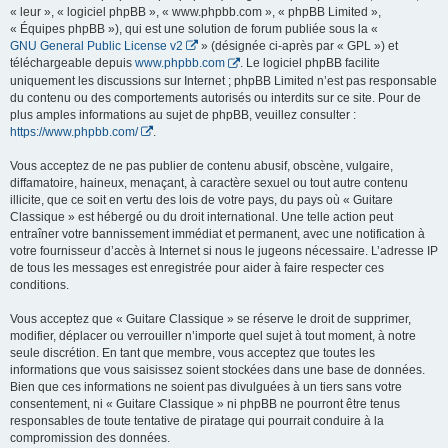
« leur », « logiciel phpBB », « www.phpbb.com », « phpBB Limited »,
« Équipes phpBB »), qui est une solution de forum publiée sous la «
GNU General Public License v2
» (désignée ci-après par « GPL ») et
téléchargeable depuis
www.phpbb.com
. Le logiciel phpBB facilite
uniquement les discussions sur Internet ; phpBB Limited n’est pas responsable
du contenu ou des comportements autorisés ou interdits sur ce site. Pour de
plus amples informations au sujet de phpBB, veuillez consulter :
https://www.phpbb.com/
.
Vous acceptez de ne pas publier de contenu abusif, obscène, vulgaire,
diffamatoire, haineux, menaçant, à caractère sexuel ou tout autre contenu
illicite, que ce soit en vertu des lois de votre pays, du pays où « Guitare
Classique » est hébergé ou du droit international. Une telle action peut
entraîner votre bannissement immédiat et permanent, avec une notification à
votre fournisseur d’accès à Internet si nous le jugeons nécessaire. L’adresse IP
de tous les messages est enregistrée pour aider à faire respecter ces
conditions.
Vous acceptez que « Guitare Classique » se réserve le droit de supprimer,
modifier, déplacer ou verrouiller n’importe quel sujet à tout moment, à notre
seule discrétion. En tant que membre, vous acceptez que toutes les
informations que vous saisissez soient stockées dans une base de données.
Bien que ces informations ne soient pas divulguées à un tiers sans votre
consentement, ni « Guitare Classique » ni phpBB ne pourront être tenus
responsables de toute tentative de piratage qui pourrait conduire à la
compromission des données.