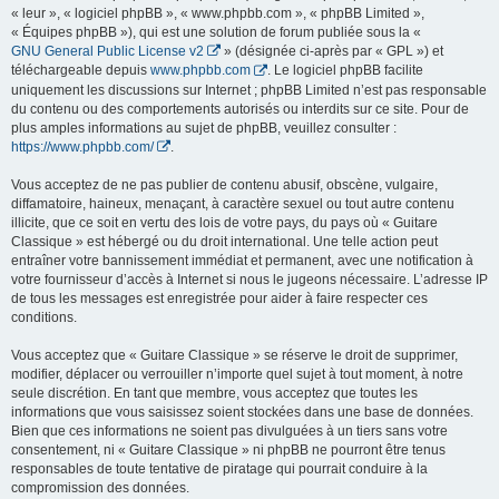
« leur », « logiciel phpBB », « www.phpbb.com », « phpBB Limited »,
« Équipes phpBB »), qui est une solution de forum publiée sous la «
GNU General Public License v2
» (désignée ci-après par « GPL ») et
téléchargeable depuis
www.phpbb.com
. Le logiciel phpBB facilite
uniquement les discussions sur Internet ; phpBB Limited n’est pas responsable
du contenu ou des comportements autorisés ou interdits sur ce site. Pour de
plus amples informations au sujet de phpBB, veuillez consulter :
https://www.phpbb.com/
.
Vous acceptez de ne pas publier de contenu abusif, obscène, vulgaire,
diffamatoire, haineux, menaçant, à caractère sexuel ou tout autre contenu
illicite, que ce soit en vertu des lois de votre pays, du pays où « Guitare
Classique » est hébergé ou du droit international. Une telle action peut
entraîner votre bannissement immédiat et permanent, avec une notification à
votre fournisseur d’accès à Internet si nous le jugeons nécessaire. L’adresse IP
de tous les messages est enregistrée pour aider à faire respecter ces
conditions.
Vous acceptez que « Guitare Classique » se réserve le droit de supprimer,
modifier, déplacer ou verrouiller n’importe quel sujet à tout moment, à notre
seule discrétion. En tant que membre, vous acceptez que toutes les
informations que vous saisissez soient stockées dans une base de données.
Bien que ces informations ne soient pas divulguées à un tiers sans votre
consentement, ni « Guitare Classique » ni phpBB ne pourront être tenus
responsables de toute tentative de piratage qui pourrait conduire à la
compromission des données.