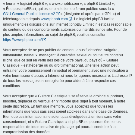
« leur », « logiciel phpBB », « www.phpbb.com », « phpBB Limited »,
« Équipes phpBB »), qui est une solution de forum publiée sous la «
GNU General Public License v2
» (désignée ci-après par « GPL ») et
téléchargeable depuis
www.phpbb.com
. Le logiciel phpBB facilite
uniquement les discussions sur Internet ; phpBB Limited n’est pas responsable
du contenu ou des comportements autorisés ou interdits sur ce site. Pour de
plus amples informations au sujet de phpBB, veuillez consulter :
https://www.phpbb.com/
.
Vous acceptez de ne pas publier de contenu abusif, obscène, vulgaire,
diffamatoire, haineux, menaçant, à caractère sexuel ou tout autre contenu
illicite, que ce soit en vertu des lois de votre pays, du pays où « Guitare
Classique » est hébergé ou du droit international. Une telle action peut
entraîner votre bannissement immédiat et permanent, avec une notification à
votre fournisseur d’accès à Internet si nous le jugeons nécessaire. L’adresse IP
de tous les messages est enregistrée pour aider à faire respecter ces
conditions.
Vous acceptez que « Guitare Classique » se réserve le droit de supprimer,
modifier, déplacer ou verrouiller n’importe quel sujet à tout moment, à notre
seule discrétion. En tant que membre, vous acceptez que toutes les
informations que vous saisissez soient stockées dans une base de données.
Bien que ces informations ne soient pas divulguées à un tiers sans votre
consentement, ni « Guitare Classique » ni phpBB ne pourront être tenus
responsables de toute tentative de piratage qui pourrait conduire à la
compromission des données.