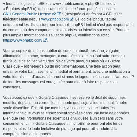
« leur », « logiciel phpBB », « www.phpbb.com », « phpBB Limited »,
« Équipes phpBB »), qui est une solution de forum publiée sous la «
GNU General Public License v2
» (désignée ci-après par « GPL ») et
téléchargeable depuis
www.phpbb.com
. Le logiciel phpBB facilite
uniquement les discussions sur Internet ; phpBB Limited n’est pas responsable
du contenu ou des comportements autorisés ou interdits sur ce site. Pour de
plus amples informations au sujet de phpBB, veuillez consulter :
https://www.phpbb.com/
.
Vous acceptez de ne pas publier de contenu abusif, obscène, vulgaire,
diffamatoire, haineux, menaçant, à caractère sexuel ou tout autre contenu
illicite, que ce soit en vertu des lois de votre pays, du pays où « Guitare
Classique » est hébergé ou du droit international. Une telle action peut
entraîner votre bannissement immédiat et permanent, avec une notification à
votre fournisseur d’accès à Internet si nous le jugeons nécessaire. L’adresse IP
de tous les messages est enregistrée pour aider à faire respecter ces
conditions.
Vous acceptez que « Guitare Classique » se réserve le droit de supprimer,
modifier, déplacer ou verrouiller n’importe quel sujet à tout moment, à notre
seule discrétion. En tant que membre, vous acceptez que toutes les
informations que vous saisissez soient stockées dans une base de données.
Bien que ces informations ne soient pas divulguées à un tiers sans votre
consentement, ni « Guitare Classique » ni phpBB ne pourront être tenus
responsables de toute tentative de piratage qui pourrait conduire à la
compromission des données.