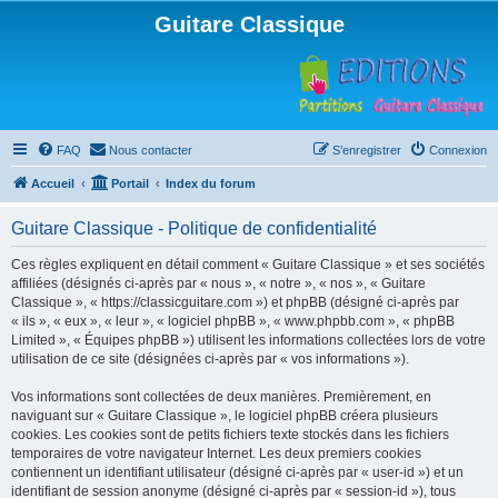
Guitare Classique
FAQ
Nous contacter
S’enregistrer
Connexion
Accueil
Portail
Index du forum
Guitare Classique - Politique de confidentialité
Ces règles expliquent en détail comment « Guitare Classique » et ses sociétés
affiliées (désignés ci-après par « nous », « notre », « nos », « Guitare
Classique », « https://classicguitare.com ») et phpBB (désigné ci-après par
« ils », « eux », « leur », « logiciel phpBB », « www.phpbb.com », « phpBB
Limited », « Équipes phpBB ») utilisent les informations collectées lors de votre
utilisation de ce site (désignées ci-après par « vos informations »).
Vos informations sont collectées de deux manières. Premièrement, en
naviguant sur « Guitare Classique », le logiciel phpBB créera plusieurs
cookies. Les cookies sont de petits fichiers texte stockés dans les fichiers
temporaires de votre navigateur Internet. Les deux premiers cookies
contiennent un identifiant utilisateur (désigné ci-après par « user-id ») et un
identifiant de session anonyme (désigné ci-après par « session-id »), tous