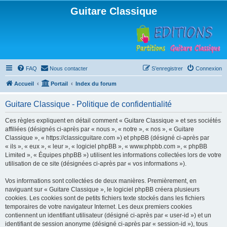
Guitare Classique
FAQ
Nous contacter
S’enregistrer
Connexion
Accueil
Portail
Index du forum
Guitare Classique - Politique de confidentialité
Ces règles expliquent en détail comment « Guitare Classique » et ses sociétés
affiliées (désignés ci-après par « nous », « notre », « nos », « Guitare
Classique », « https://classicguitare.com ») et phpBB (désigné ci-après par
« ils », « eux », « leur », « logiciel phpBB », « www.phpbb.com », « phpBB
Limited », « Équipes phpBB ») utilisent les informations collectées lors de votre
utilisation de ce site (désignées ci-après par « vos informations »).
Vos informations sont collectées de deux manières. Premièrement, en
naviguant sur « Guitare Classique », le logiciel phpBB créera plusieurs
cookies. Les cookies sont de petits fichiers texte stockés dans les fichiers
temporaires de votre navigateur Internet. Les deux premiers cookies
contiennent un identifiant utilisateur (désigné ci-après par « user-id ») et un
identifiant de session anonyme (désigné ci-après par « session-id »), tous