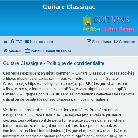
Guitare Classique
FAQ
Nous contacter
S’enregistrer
Connexion
Accueil
Portail
Index du forum
Guitare Classique - Politique de confidentialité
Ces règles expliquent en détail comment « Guitare Classique » et ses sociétés
affiliées (désignés ci-après par « nous », « notre », « nos », « Guitare
Classique », « https://classicguitare.com ») et phpBB (désigné ci-après par
« ils », « eux », « leur », « logiciel phpBB », « www.phpbb.com », « phpBB
Limited », « Équipes phpBB ») utilisent les informations collectées lors de votre
utilisation de ce site (désignées ci-après par « vos informations »).
Vos informations sont collectées de deux manières. Premièrement, en
naviguant sur « Guitare Classique », le logiciel phpBB créera plusieurs
cookies. Les cookies sont de petits fichiers texte stockés dans les fichiers
temporaires de votre navigateur Internet. Les deux premiers cookies
contiennent un identifiant utilisateur (désigné ci-après par « user-id ») et un
identifiant de session anonyme (désigné ci-après par « session-id »), tous