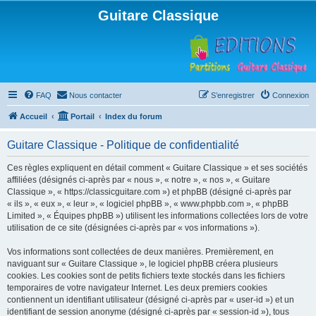
Guitare Classique
FAQ
Nous contacter
S’enregistrer
Connexion
Accueil
Portail
Index du forum
Guitare Classique - Politique de confidentialité
Ces règles expliquent en détail comment « Guitare Classique » et ses sociétés
affiliées (désignés ci-après par « nous », « notre », « nos », « Guitare
Classique », « https://classicguitare.com ») et phpBB (désigné ci-après par
« ils », « eux », « leur », « logiciel phpBB », « www.phpbb.com », « phpBB
Limited », « Équipes phpBB ») utilisent les informations collectées lors de votre
utilisation de ce site (désignées ci-après par « vos informations »).
Vos informations sont collectées de deux manières. Premièrement, en
naviguant sur « Guitare Classique », le logiciel phpBB créera plusieurs
cookies. Les cookies sont de petits fichiers texte stockés dans les fichiers
temporaires de votre navigateur Internet. Les deux premiers cookies
contiennent un identifiant utilisateur (désigné ci-après par « user-id ») et un
identifiant de session anonyme (désigné ci-après par « session-id »), tous