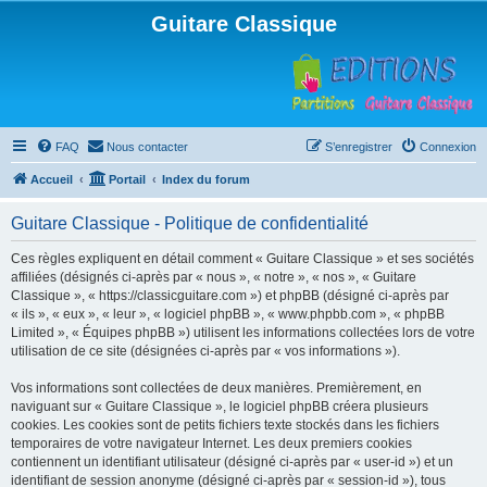
Guitare Classique
FAQ
Nous contacter
S’enregistrer
Connexion
Accueil
Portail
Index du forum
Guitare Classique - Politique de confidentialité
Ces règles expliquent en détail comment « Guitare Classique » et ses sociétés
affiliées (désignés ci-après par « nous », « notre », « nos », « Guitare
Classique », « https://classicguitare.com ») et phpBB (désigné ci-après par
« ils », « eux », « leur », « logiciel phpBB », « www.phpbb.com », « phpBB
Limited », « Équipes phpBB ») utilisent les informations collectées lors de votre
utilisation de ce site (désignées ci-après par « vos informations »).
Vos informations sont collectées de deux manières. Premièrement, en
naviguant sur « Guitare Classique », le logiciel phpBB créera plusieurs
cookies. Les cookies sont de petits fichiers texte stockés dans les fichiers
temporaires de votre navigateur Internet. Les deux premiers cookies
contiennent un identifiant utilisateur (désigné ci-après par « user-id ») et un
identifiant de session anonyme (désigné ci-après par « session-id »), tous