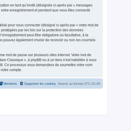
ication en tant qu’invité (désignée ci-après par « messages
ès votre enregistrement et pendant que vous êtes connecté
ilisé pour vous connecter (désigné ci-après par « votre mot de
t protégées par les lois sur la protection des données
enregistrement peut être obligatoire ou facultative, à la
us pouvez également choisir de recevoir ou non les courriels
e mot de passe sur plusieurs sites Internet. Votre mot de
are Classique », à phpBB ou à un tiers n’est habilitée à vous
 phpBB. Ce processus vous demandera de soumettre votre nom
 votre compte.
Membres
Supprimer les cookies
Heures au format
UTC+01:00