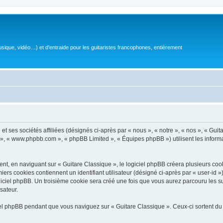
sique, vidéo…) et d'entraide pour les guitaristes francophones, entièrement
 ses sociétés affiliées (désignés ci-après par « nous », « notre », « nos », « Guit
BB », « www.phpbb.com », « phpBB Limited », « Équipes phpBB ») utilisent les informat
, en naviguant sur « Guitare Classique », le logiciel phpBB créera plusieurs cookie
iers cookies contiennent un identifiant utilisateur (désigné ci-après par « user-id 
ciel phpBB. Un troisième cookie sera créé une fois que vous aurez parcouru les suj
sateur.
l phpBB pendant que vous naviguez sur « Guitare Classique ». Ceux-ci sortent du