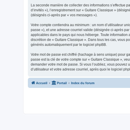
La seconde manière de collecter des informations s’effectue par
d’invités »), l’enregistrement sur « Guitare Classique » (dési
(désignés ci-après par « vos messages »).
Votre compte contiendra au minimum : un nom d’utilisateur uniq
passe »), et une adresse courriel valide (désignée ci-après par
applicables dans le pays qui nous héberge. Toute information au
discrétion de « Guitare Classique ». Dans tous les cas, vous p
générés automatiquement par le logiciel phpBB.
Votre mot de passe est chiffré (hachage à sens unique) pour ga
passe est la clé de votre compte sur « Guitare Classique », veu
demander votre mot de passe. Si vous l’oubliez, vous pouvez ut
d’utilisateur et votre adresse courriel, après quoi le logicie
Accueil
Portail
Index du forum