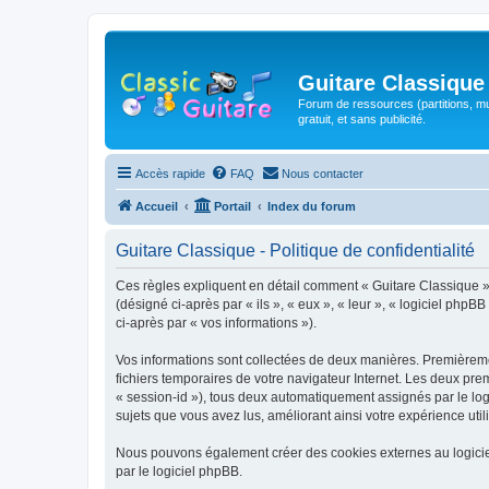
Guitare Classique
Forum de ressources (partitions, mu
gratuit, et sans publicité.
Accès rapide
FAQ
Nous contacter
Accueil
Portail
Index du forum
Guitare Classique - Politique de confidentialité
Ces règles expliquent en détail comment « Guitare Classique » et
(désigné ci-après par « ils », « eux », « leur », « logiciel php
ci-après par « vos informations »).
Vos informations sont collectées de deux manières. Premièrement
fichiers temporaires de votre navigateur Internet. Les deux prem
« session-id »), tous deux automatiquement assignés par le logi
sujets que vous avez lus, améliorant ainsi votre expérience utili
Nous pouvons également créer des cookies externes au logicie
par le logiciel phpBB.