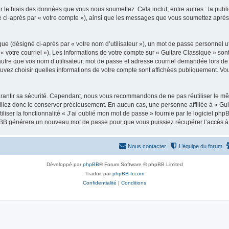
 le biais des données que vous nous soumettez. Cela inclut, entre autres : la publ
gné ci-après par « votre compte »), ainsi que les messages que vous soumettez apr
ue (désigné ci-après par « votre nom d’utilisateur »), un mot de passe personnel ut
 « votre courriel »). Les informations de votre compte sur « Guitare Classique » son
tre que vos nom d’utilisateur, mot de passe et adresse courriel demandée lors de l’
ouvez choisir quelles informations de votre compte sont affichées publiquement. Vo
rantir sa sécurité. Cependant, nous vous recommandons de ne pas réutiliser le mêm
illez donc le conserver précieusement. En aucun cas, une personne affiliée à « Guit
iliser la fonctionnalité « J’ai oublié mon mot de passe » fournie par le logiciel
l phpBB générera un nouveau mot de passe pour que vous puissiez récupérer l’accès à
Nous contacter
L’équipe du forum
Développé par
phpBB
® Forum Software © phpBB Limited
Traduit par
phpBB-fr.com
Confidentialité
|
Conditions