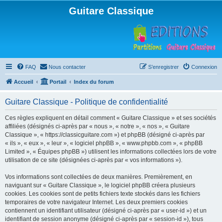
Guitare Classique
FAQ
Nous contacter
S’enregistrer
Connexion
Accueil
Portail
Index du forum
Guitare Classique - Politique de confidentialité
Ces règles expliquent en détail comment « Guitare Classique » et ses sociétés
affiliées (désignés ci-après par « nous », « notre », « nos », « Guitare
Classique », « https://classicguitare.com ») et phpBB (désigné ci-après par
« ils », « eux », « leur », « logiciel phpBB », « www.phpbb.com », « phpBB
Limited », « Équipes phpBB ») utilisent les informations collectées lors de votre
utilisation de ce site (désignées ci-après par « vos informations »).
Vos informations sont collectées de deux manières. Premièrement, en
naviguant sur « Guitare Classique », le logiciel phpBB créera plusieurs
cookies. Les cookies sont de petits fichiers texte stockés dans les fichiers
temporaires de votre navigateur Internet. Les deux premiers cookies
contiennent un identifiant utilisateur (désigné ci-après par « user-id ») et un
identifiant de session anonyme (désigné ci-après par « session-id »), tous