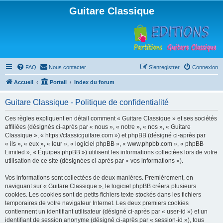
Guitare Classique
FAQ
Nous contacter
S’enregistrer
Connexion
Accueil
Portail
Index du forum
Guitare Classique - Politique de confidentialité
Ces règles expliquent en détail comment « Guitare Classique » et ses sociétés
affiliées (désignés ci-après par « nous », « notre », « nos », « Guitare
Classique », « https://classicguitare.com ») et phpBB (désigné ci-après par
« ils », « eux », « leur », « logiciel phpBB », « www.phpbb.com », « phpBB
Limited », « Équipes phpBB ») utilisent les informations collectées lors de votre
utilisation de ce site (désignées ci-après par « vos informations »).
Vos informations sont collectées de deux manières. Premièrement, en
naviguant sur « Guitare Classique », le logiciel phpBB créera plusieurs
cookies. Les cookies sont de petits fichiers texte stockés dans les fichiers
temporaires de votre navigateur Internet. Les deux premiers cookies
contiennent un identifiant utilisateur (désigné ci-après par « user-id ») et un
identifiant de session anonyme (désigné ci-après par « session-id »), tous