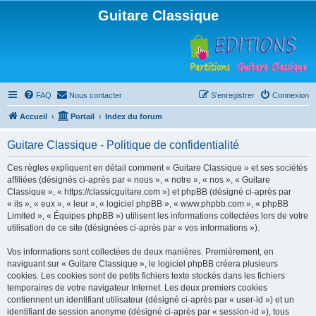
Guitare Classique
FAQ
Nous contacter
S’enregistrer
Connexion
Accueil
Portail
Index du forum
Guitare Classique - Politique de confidentialité
Ces règles expliquent en détail comment « Guitare Classique » et ses sociétés
affiliées (désignés ci-après par « nous », « notre », « nos », « Guitare
Classique », « https://classicguitare.com ») et phpBB (désigné ci-après par
« ils », « eux », « leur », « logiciel phpBB », « www.phpbb.com », « phpBB
Limited », « Équipes phpBB ») utilisent les informations collectées lors de votre
utilisation de ce site (désignées ci-après par « vos informations »).
Vos informations sont collectées de deux manières. Premièrement, en
naviguant sur « Guitare Classique », le logiciel phpBB créera plusieurs
cookies. Les cookies sont de petits fichiers texte stockés dans les fichiers
temporaires de votre navigateur Internet. Les deux premiers cookies
contiennent un identifiant utilisateur (désigné ci-après par « user-id ») et un
identifiant de session anonyme (désigné ci-après par « session-id »), tous