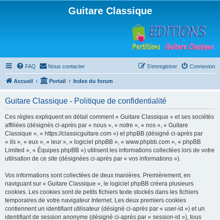
Guitare Classique
FAQ
Nous contacter
S’enregistrer
Connexion
Accueil
Portail
Index du forum
Guitare Classique - Politique de confidentialité
Ces règles expliquent en détail comment « Guitare Classique » et ses sociétés
affiliées (désignés ci-après par « nous », « notre », « nos », « Guitare
Classique », « https://classicguitare.com ») et phpBB (désigné ci-après par
« ils », « eux », « leur », « logiciel phpBB », « www.phpbb.com », « phpBB
Limited », « Équipes phpBB ») utilisent les informations collectées lors de votre
utilisation de ce site (désignées ci-après par « vos informations »).
Vos informations sont collectées de deux manières. Premièrement, en
naviguant sur « Guitare Classique », le logiciel phpBB créera plusieurs
cookies. Les cookies sont de petits fichiers texte stockés dans les fichiers
temporaires de votre navigateur Internet. Les deux premiers cookies
contiennent un identifiant utilisateur (désigné ci-après par « user-id ») et un
identifiant de session anonyme (désigné ci-après par « session-id »), tous