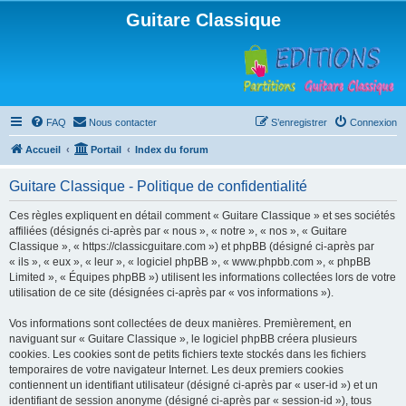
Guitare Classique
FAQ
Nous contacter
S’enregistrer
Connexion
Accueil
Portail
Index du forum
Guitare Classique - Politique de confidentialité
Ces règles expliquent en détail comment « Guitare Classique » et ses sociétés
affiliées (désignés ci-après par « nous », « notre », « nos », « Guitare
Classique », « https://classicguitare.com ») et phpBB (désigné ci-après par
« ils », « eux », « leur », « logiciel phpBB », « www.phpbb.com », « phpBB
Limited », « Équipes phpBB ») utilisent les informations collectées lors de votre
utilisation de ce site (désignées ci-après par « vos informations »).
Vos informations sont collectées de deux manières. Premièrement, en
naviguant sur « Guitare Classique », le logiciel phpBB créera plusieurs
cookies. Les cookies sont de petits fichiers texte stockés dans les fichiers
temporaires de votre navigateur Internet. Les deux premiers cookies
contiennent un identifiant utilisateur (désigné ci-après par « user-id ») et un
identifiant de session anonyme (désigné ci-après par « session-id »), tous