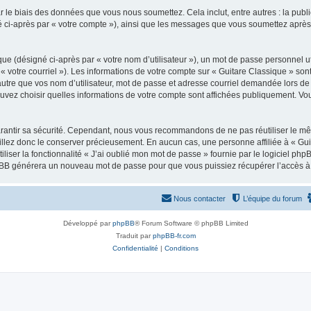
 le biais des données que vous nous soumettez. Cela inclut, entre autres : la publ
gné ci-après par « votre compte »), ainsi que les messages que vous soumettez apr
ue (désigné ci-après par « votre nom d’utilisateur »), un mot de passe personnel ut
 « votre courriel »). Les informations de votre compte sur « Guitare Classique » son
tre que vos nom d’utilisateur, mot de passe et adresse courriel demandée lors de l’
ouvez choisir quelles informations de votre compte sont affichées publiquement. Vo
rantir sa sécurité. Cependant, nous vous recommandons de ne pas réutiliser le mêm
illez donc le conserver précieusement. En aucun cas, une personne affiliée à « Guit
iliser la fonctionnalité « J’ai oublié mon mot de passe » fournie par le logiciel
l phpBB générera un nouveau mot de passe pour que vous puissiez récupérer l’accès à
Nous contacter
L’équipe du forum
Développé par
phpBB
® Forum Software © phpBB Limited
Traduit par
phpBB-fr.com
Confidentialité
|
Conditions