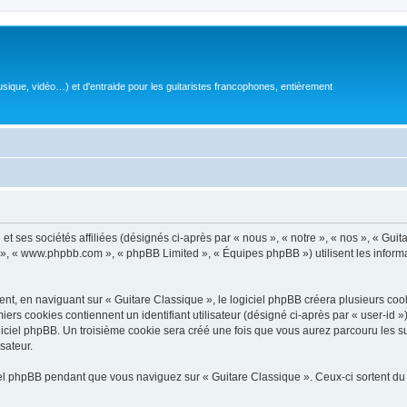
sique, vidéo…) et d'entraide pour les guitaristes francophones, entièrement
 ses sociétés affiliées (désignés ci-après par « nous », « notre », « nos », « Guit
BB », « www.phpbb.com », « phpBB Limited », « Équipes phpBB ») utilisent les informat
, en naviguant sur « Guitare Classique », le logiciel phpBB créera plusieurs cookie
iers cookies contiennent un identifiant utilisateur (désigné ci-après par « user-id 
ciel phpBB. Un troisième cookie sera créé une fois que vous aurez parcouru les suj
sateur.
l phpBB pendant que vous naviguez sur « Guitare Classique ». Ceux-ci sortent du