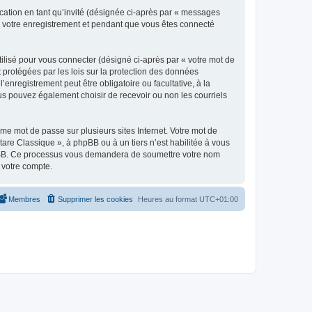
ication en tant qu’invité (désignée ci-après par « messages
ès votre enregistrement et pendant que vous êtes connecté
ilisé pour vous connecter (désigné ci-après par « votre mot de
t protégées par les lois sur la protection des données
enregistrement peut être obligatoire ou facultative, à la
us pouvez également choisir de recevoir ou non les courriels
e mot de passe sur plusieurs sites Internet. Votre mot de
are Classique », à phpBB ou à un tiers n’est habilitée à vous
 phpBB. Ce processus vous demandera de soumettre votre nom
 votre compte.
Membres
Supprimer les cookies
Heures au format
UTC+01:00