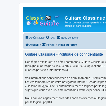
Guitare Classique
Forum de ressources (partitions, mu
gratuit, et sans publicité.
Accès rapide
FAQ
Nous contacter
Accueil
Portail
Index du forum
Guitare Classique - Politique de confidentialité
Ces règles expliquent en détail comment « Guitare Classique » et
(désigné ci-après par « ils », « eux », « leur », « logiciel php
ci-après par « vos informations »).
Vos informations sont collectées de deux manières. Premièrement
fichiers temporaires de votre navigateur Internet. Les deux prem
« session-id »), tous deux automatiquement assignés par le logi
sujets que vous avez lus, améliorant ainsi votre expérience utili
Nous pouvons également créer des cookies externes au logicie
par le logiciel phpBB.