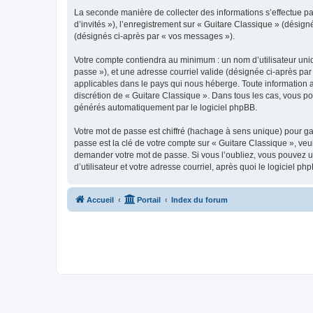
La seconde manière de collecter des informations s’effectue par
d’invités »), l’enregistrement sur « Guitare Classique » (dési
(désignés ci-après par « vos messages »).
Votre compte contiendra au minimum : un nom d’utilisateur uniq
passe »), et une adresse courriel valide (désignée ci-après par
applicables dans le pays qui nous héberge. Toute information au
discrétion de « Guitare Classique ». Dans tous les cas, vous p
générés automatiquement par le logiciel phpBB.
Votre mot de passe est chiffré (hachage à sens unique) pour ga
passe est la clé de votre compte sur « Guitare Classique », veu
demander votre mot de passe. Si vous l’oubliez, vous pouvez ut
d’utilisateur et votre adresse courriel, après quoi le logicie
Accueil
Portail
Index du forum