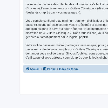
La seconde manière de collecter des informations s’effectue par
d’invités »), l’enregistrement sur « Guitare Classique » (dési
(désignés ci-après par « vos messages »).
Votre compte contiendra au minimum : un nom d’utilisateur uniq
passe »), et une adresse courriel valide (désignée ci-après par
applicables dans le pays qui nous héberge. Toute information au
discrétion de « Guitare Classique ». Dans tous les cas, vous p
générés automatiquement par le logiciel phpBB.
Votre mot de passe est chiffré (hachage à sens unique) pour ga
passe est la clé de votre compte sur « Guitare Classique », veu
demander votre mot de passe. Si vous l’oubliez, vous pouvez ut
d’utilisateur et votre adresse courriel, après quoi le logicie
Accueil
Portail
Index du forum