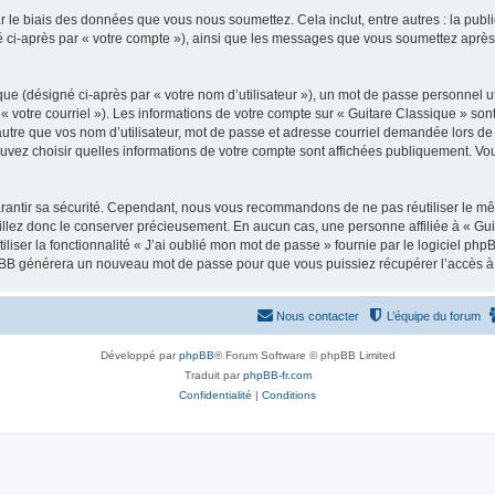
 le biais des données que vous nous soumettez. Cela inclut, entre autres : la publ
gné ci-après par « votre compte »), ainsi que les messages que vous soumettez apr
ue (désigné ci-après par « votre nom d’utilisateur »), un mot de passe personnel ut
 « votre courriel »). Les informations de votre compte sur « Guitare Classique » son
tre que vos nom d’utilisateur, mot de passe et adresse courriel demandée lors de l’
ouvez choisir quelles informations de votre compte sont affichées publiquement. Vo
rantir sa sécurité. Cependant, nous vous recommandons de ne pas réutiliser le mêm
illez donc le conserver précieusement. En aucun cas, une personne affiliée à « Guit
iliser la fonctionnalité « J’ai oublié mon mot de passe » fournie par le logiciel
l phpBB générera un nouveau mot de passe pour que vous puissiez récupérer l’accès à
Nous contacter
L’équipe du forum
Développé par
phpBB
® Forum Software © phpBB Limited
Traduit par
phpBB-fr.com
Confidentialité
|
Conditions