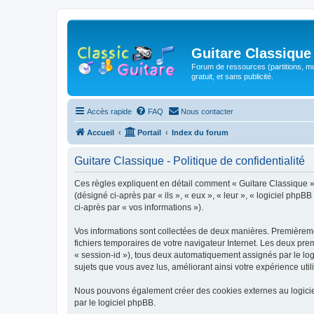
Guitare Classique
Forum de ressources (partitions, mu
gratuit, et sans publicité.
Accès rapide
FAQ
Nous contacter
Accueil
Portail
Index du forum
Guitare Classique - Politique de confidentialité
Ces règles expliquent en détail comment « Guitare Classique » et
(désigné ci-après par « ils », « eux », « leur », « logiciel php
ci-après par « vos informations »).
Vos informations sont collectées de deux manières. Premièrement
fichiers temporaires de votre navigateur Internet. Les deux prem
« session-id »), tous deux automatiquement assignés par le logi
sujets que vous avez lus, améliorant ainsi votre expérience utili
Nous pouvons également créer des cookies externes au logicie
par le logiciel phpBB.