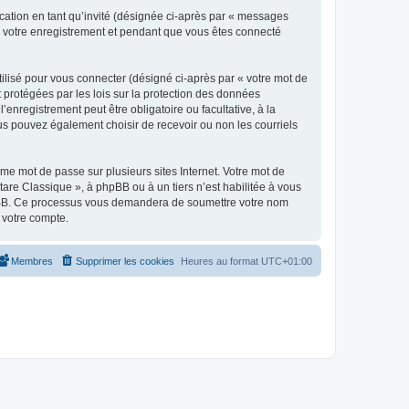
ication en tant qu’invité (désignée ci-après par « messages
ès votre enregistrement et pendant que vous êtes connecté
ilisé pour vous connecter (désigné ci-après par « votre mot de
t protégées par les lois sur la protection des données
enregistrement peut être obligatoire ou facultative, à la
us pouvez également choisir de recevoir ou non les courriels
e mot de passe sur plusieurs sites Internet. Votre mot de
are Classique », à phpBB ou à un tiers n’est habilitée à vous
 phpBB. Ce processus vous demandera de soumettre votre nom
 votre compte.
Membres
Supprimer les cookies
Heures au format
UTC+01:00