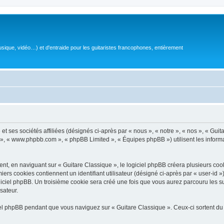
sique, vidéo…) et d'entraide pour les guitaristes francophones, entièrement
 ses sociétés affiliées (désignés ci-après par « nous », « notre », « nos », « Guit
BB », « www.phpbb.com », « phpBB Limited », « Équipes phpBB ») utilisent les informat
, en naviguant sur « Guitare Classique », le logiciel phpBB créera plusieurs cookie
iers cookies contiennent un identifiant utilisateur (désigné ci-après par « user-id 
ciel phpBB. Un troisième cookie sera créé une fois que vous aurez parcouru les suj
sateur.
l phpBB pendant que vous naviguez sur « Guitare Classique ». Ceux-ci sortent du