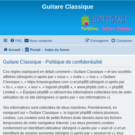
Guitare Classique
FAQ
Nous contacter
S’enregistrer
Connexion
Accueil
Portail
Index du forum
Guitare Classique - Politique de confidentialité
Ces règles expliquent en détail comment « Guitare Classique » et ses sociétés
affiliées (désignés ci-après par « nous », « notre », « nos », « Guitare
Classique », « https://classicguitare.com ») et phpBB (désigné ci-après par
« ils », « eux », « leur », « logiciel phpBB », « www.phpbb.com », « phpBB
Limited », « Équipes phpBB ») utilisent les informations collectées lors de votre
utilisation de ce site (désignées ci-après par « vos informations »).
Vos informations sont collectées de deux manières. Premièrement, en
naviguant sur « Guitare Classique », le logiciel phpBB créera plusieurs
cookies. Les cookies sont de petits fichiers texte stockés dans les fichiers
temporaires de votre navigateur Internet. Les deux premiers cookies
contiennent un identifiant utilisateur (désigné ci-après par « user-id ») et un
identifiant de session anonyme (désigné ci-après par « session-id »), tous