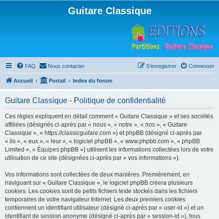
Guitare Classique
FAQ
Nous contacter
S’enregistrer
Connexion
Accueil
Portail
Index du forum
Guitare Classique - Politique de confidentialité
Ces règles expliquent en détail comment « Guitare Classique » et ses sociétés
affiliées (désignés ci-après par « nous », « notre », « nos », « Guitare
Classique », « https://classicguitare.com ») et phpBB (désigné ci-après par
« ils », « eux », « leur », « logiciel phpBB », « www.phpbb.com », « phpBB
Limited », « Équipes phpBB ») utilisent les informations collectées lors de votre
utilisation de ce site (désignées ci-après par « vos informations »).
Vos informations sont collectées de deux manières. Premièrement, en
naviguant sur « Guitare Classique », le logiciel phpBB créera plusieurs
cookies. Les cookies sont de petits fichiers texte stockés dans les fichiers
temporaires de votre navigateur Internet. Les deux premiers cookies
contiennent un identifiant utilisateur (désigné ci-après par « user-id ») et un
identifiant de session anonyme (désigné ci-après par « session-id »), tous