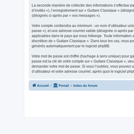
La seconde manière de collecter des informations s’effectue par
d’invités »), l’enregistrement sur « Guitare Classique » (dési
(désignés ci-après par « vos messages »).
Votre compte contiendra au minimum : un nom d’utilisateur uniq
passe »), et une adresse courriel valide (désignée ci-après par
applicables dans le pays qui nous héberge. Toute information au
discrétion de « Guitare Classique ». Dans tous les cas, vous p
générés automatiquement par le logiciel phpBB.
Votre mot de passe est chiffré (hachage à sens unique) pour ga
passe est la clé de votre compte sur « Guitare Classique », veu
demander votre mot de passe. Si vous l’oubliez, vous pouvez ut
d’utilisateur et votre adresse courriel, après quoi le logicie
Accueil
Portail
Index du forum