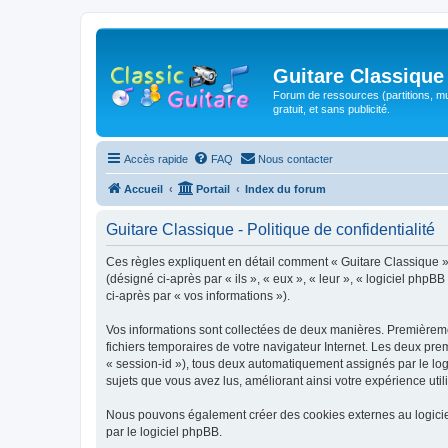
Guitare Classique
Forum de ressources (partitions, mu
gratuit, et sans publicité.
Accès rapide
FAQ
Nous contacter
Accueil
Portail
Index du forum
Guitare Classique - Politique de confidentialité
Ces règles expliquent en détail comment « Guitare Classique » et
(désigné ci-après par « ils », « eux », « leur », « logiciel php
ci-après par « vos informations »).
Vos informations sont collectées de deux manières. Premièrement
fichiers temporaires de votre navigateur Internet. Les deux prem
« session-id »), tous deux automatiquement assignés par le logi
sujets que vous avez lus, améliorant ainsi votre expérience utili
Nous pouvons également créer des cookies externes au logicie
par le logiciel phpBB.