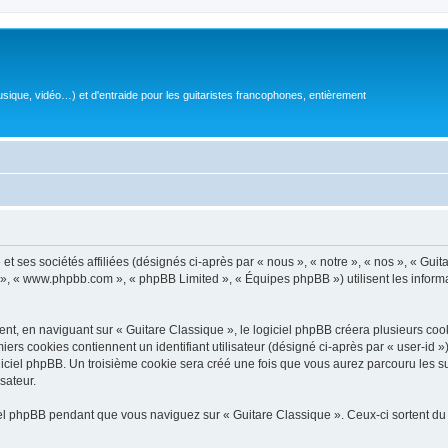
sique, vidéo…) et d'entraide pour les guitaristes francophones, entièrement
 ses sociétés affiliées (désignés ci-après par « nous », « notre », « nos », « Guit
BB », « www.phpbb.com », « phpBB Limited », « Équipes phpBB ») utilisent les informat
, en naviguant sur « Guitare Classique », le logiciel phpBB créera plusieurs cookie
iers cookies contiennent un identifiant utilisateur (désigné ci-après par « user-id 
ciel phpBB. Un troisième cookie sera créé une fois que vous aurez parcouru les suj
sateur.
l phpBB pendant que vous naviguez sur « Guitare Classique ». Ceux-ci sortent du