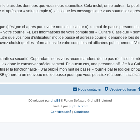
 le biais des données que vous nous soumettez. Cela inclut, entre autres : la publ
gné ci-après par « votre compte »), ainsi que les messages que vous soumettez apr
ue (désigné ci-après par « votre nom d’utilisateur »), un mot de passe personnel ut
 « votre courriel »). Les informations de votre compte sur « Guitare Classique » son
tre que vos nom d’utilisateur, mot de passe et adresse courriel demandée lors de l’
ouvez choisir quelles informations de votre compte sont affichées publiquement. Vo
rantir sa sécurité. Cependant, nous vous recommandons de ne pas réutiliser le mêm
illez donc le conserver précieusement. En aucun cas, une personne affiliée à « Guit
iliser la fonctionnalité « J’ai oublié mon mot de passe » fournie par le logiciel
l phpBB générera un nouveau mot de passe pour que vous puissiez récupérer l’accès à
Nous contacter
L’équipe du forum
Développé par
phpBB
® Forum Software © phpBB Limited
Traduit par
phpBB-fr.com
Confidentialité
|
Conditions