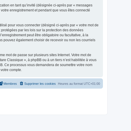
ication en tant qu’invité (désignée ci-après par « messages
ès votre enregistrement et pendant que vous êtes connecté
ilisé pour vous connecter (désigné ci-après par « votre mot de
t protégées par les lois sur la protection des données
enregistrement peut être obligatoire ou facultative, à la
us pouvez également choisir de recevoir ou non les courriels
e mot de passe sur plusieurs sites Internet. Votre mot de
are Classique », à phpBB ou à un tiers n’est habilitée à vous
 phpBB. Ce processus vous demandera de soumettre votre nom
 votre compte.
Membres
Supprimer les cookies
Heures au format
UTC+01:00